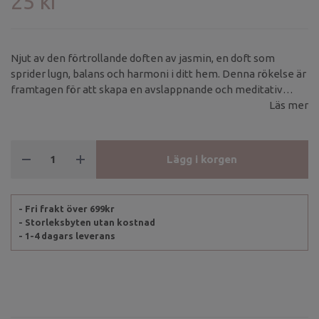
25 kr
Njut av den förtrollande doften av jasmin, en doft som
sprider lugn, balans och harmoni i ditt hem. Denna rökelse är
framtagen för att skapa en avslappnande och meditativ
atmosfär, perfekt för yoga, meditation eller stilla stunder.
Läs mer
Lägg i korgen
- Fri frakt över 699kr
- Storleksbyten utan kostnad
- 1-4 dagars leverans