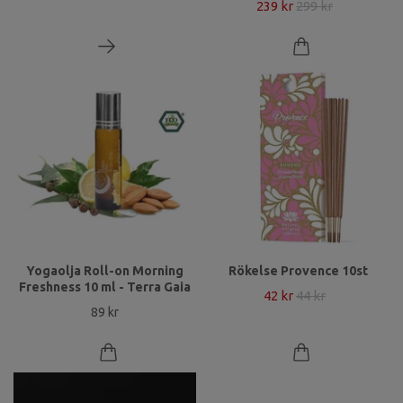
239 kr
299 kr
Yogaolja Roll-on Morning
Rökelse Provence 10st
Freshness 10 ml - Terra Gaia
42 kr
44 kr
89 kr