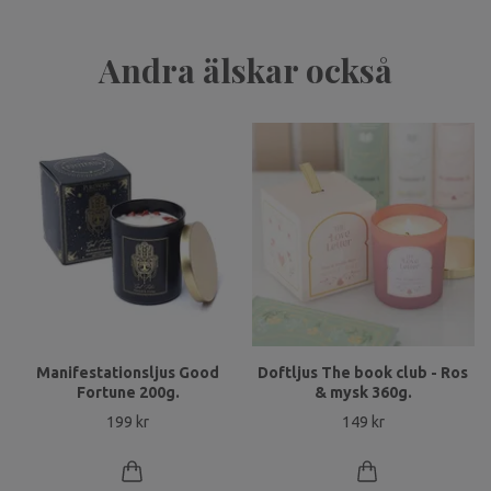
Andra älskar också
Manifestationsljus Good
Doftljus The book club - Ros
Fortune 200g.
& mysk 360g.
199 kr
149 kr