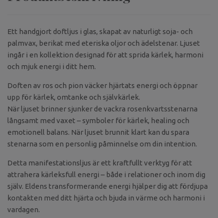
Ett handgjort doftljus i glas, skapat av naturligt soja- och
palmvax, berikat med eteriska oljor och ädelstenar. Ljuset
ingår i en kollektion designad för att sprida kärlek, harmoni
och mjuk energi i ditt hem.
Doften av ros och pion väcker hjärtats energi och öppnar
upp för kärlek, omtanke och självkärlek.
När ljuset brinner sjunker de vackra rosenkvartsstenarna
långsamt med vaxet – symboler för kärlek, healing och
emotionell balans. När ljuset brunnit klart kan du spara
stenarna som en personlig påminnelse om din intention.
Detta manifestationsljus är ett kraftfullt verktyg för att
attrahera kärleksfull energi – både i relationer och inom dig
själv. Eldens transformerande energi hjälper dig att fördjupa
kontakten med ditt hjärta och bjuda in värme och harmoni i
vardagen.