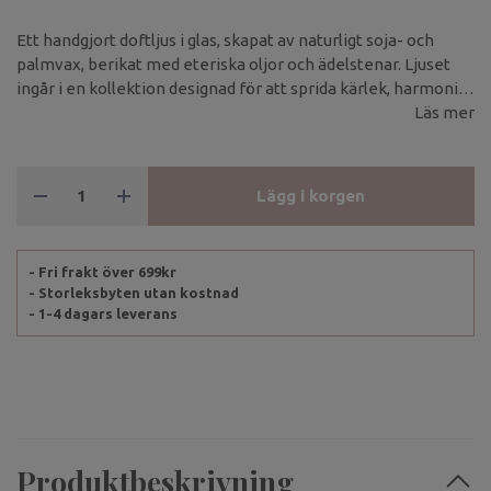
Ett handgjort doftljus i glas, skapat av naturligt soja- och
palmvax, berikat med eteriska oljor och ädelstenar. Ljuset
ingår i en kollektion designad för att sprida kärlek, harmoni
och mjuk energi i ditt hem.
Läs mer
Lägg i korgen
- Fri frakt över 699kr
- Storleksbyten utan kostnad
- 1-4 dagars leverans
Produktbeskrivning