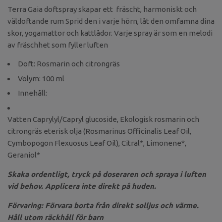
Terra Gaia doftspray skapar ett fräscht, harmoniskt och
väldoftande rum Sprid den i varje hörn, låt den omfamna dina
skor, yogamattor och kattlådor. Varje spray är som en melodi
av fräschhet som fyller luften
Doft: Rosmarin och citrongräs
Volym: 100 ml
Innehåll:
Vatten Caprylyl/Capryl glucoside, Ekologisk rosmarin och
citrongräs eterisk olja (Rosmarinus Officinalis Leaf Oil,
Cymbopogon Flexuosus Leaf Oil), Citral*, Limonene*,
Geraniol*
Skaka ordentligt, tryck på doseraren och spraya i luften
vid behov. Applicera inte direkt på huden.
Förvaring: Förvara borta från direkt solljus och värme.
Håll utom räckhåll för barn