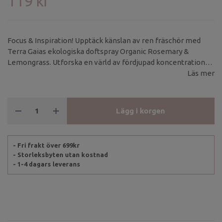
119 kr
Focus & Inspiration! Upptäck känslan av ren fräschör med
Terra Gaias ekologiska doftspray Organic Rosemary &
Lemongrass. Utforska en värld av fördjupad koncentration
och förnyelse Doftspray berikad med de uppfriskande
Läs mer
dofterna av rosmarin och citrongräsEn doftspray designad
för att vitaliserar sinnet, främja klarhet och mental skärpa.
Lägg i korgen
- Fri frakt över 699kr
- Storleksbyten utan kostnad
- 1-4 dagars leverans