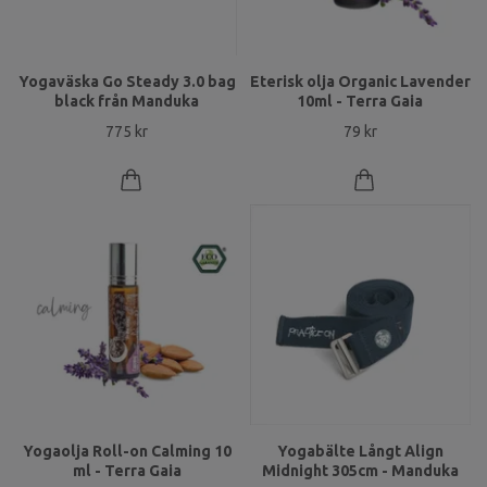
Yogaväska Go Steady 3.0 bag
Eterisk olja Organic Lavender
black från Manduka
10ml - Terra Gaia
775 kr
79 kr
Yogaolja Roll-on Calming 10
Yogabälte Långt Align
ml - Terra Gaia
Midnight 305cm - Manduka