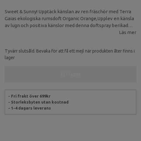
Sweet & Sunny! Upptäck känslan av ren fräschör med Terra
Gaias ekologiska rumsdoft Organic Orange,Upplev en känsla
av lugn och positiva känslor med denna doftspray berikad
med apelsinolja. Dess söta citrusdoft skapar en atmosfär av
Läs mer
glädje, värme och solsken överallt där den används.
Tyvärr slutsåld. Bevaka för att få ett mejl när produkten åter finns i
lager
Ej i lager
- Fri frakt över 699kr
- Storleksbyten utan kostnad
- 1-4 dagars leverans