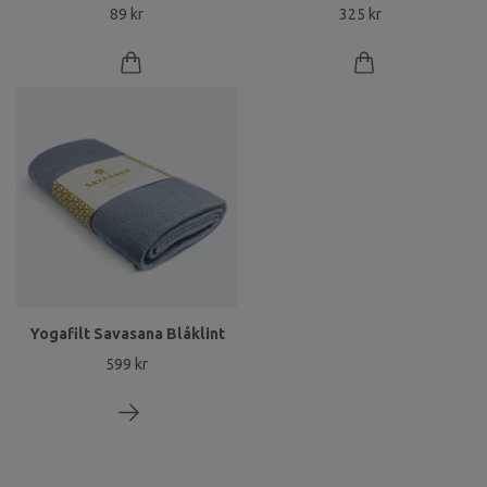
89 kr
325 kr
Yogafilt Savasana Blåklint
599 kr