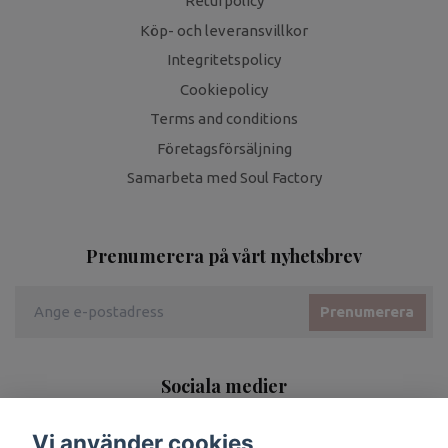
Returpolicy
Köp- och leveransvillkor
Integritetspolicy
Cookiepolicy
Terms and conditions
Företagsförsäljning
Samarbeta med Soul Factory
Prenumerera på vårt nyhetsbrev
Prenumerera
Sociala medier
Vi använder cookies