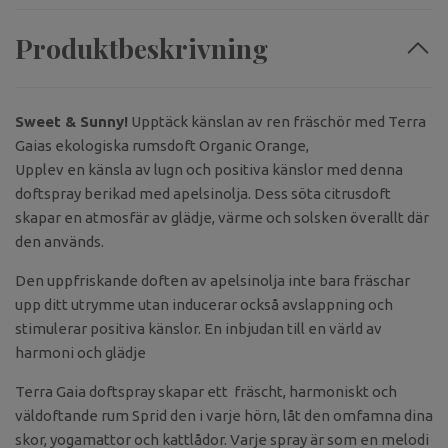
Produktbeskrivning
Sweet & Sunny!
Upptäck känslan av ren fräschör med Terra
Gaias ekologiska rumsdoft Organic Orange,
Upplev en känsla av lugn och positiva känslor med denna
doftspray berikad med apelsinolja. Dess söta citrusdoft
skapar en atmosfär av glädje, värme och solsken överallt där
den används.
Den uppfriskande doften av apelsinolja inte bara fräschar
upp ditt utrymme utan inducerar också avslappning och
stimulerar positiva känslor. En inbjudan till en värld av
harmoni och glädje
Terra Gaia doftspray skapar ett fräscht, harmoniskt och
väldoftande rum Sprid den i varje hörn, låt den omfamna dina
skor, yogamattor och kattlådor. Varje spray är som en melodi