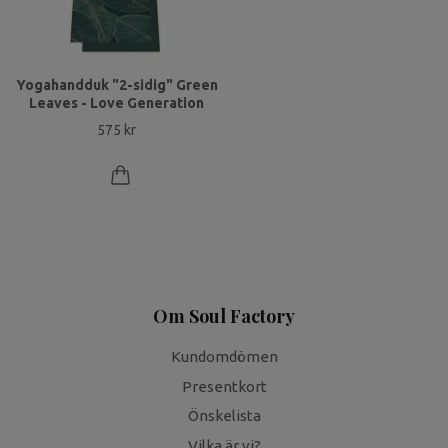
Yogahandduk "2-sidig" Green
Leaves - Love Generation
575 kr
Om Soul Factory
Kundomdömen
Presentkort
Önskelista
Vilka är vi?