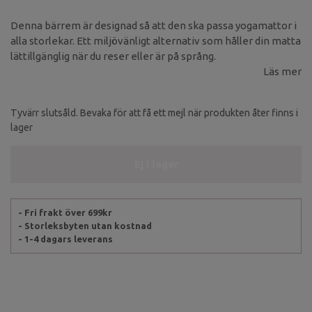
Denna bärrem är designad så att den ska passa yogamattor i
alla storlekar. Ett miljövänligt alternativ som håller din matta
lättillgänglig när du reser eller är på språng.
Läs mer
Tyvärr slutsåld. Bevaka för att få ett mejl när produkten åter finns i
lager
Ej i lager
- Fri frakt över 699kr
- Storleksbyten utan kostnad
- 1-4 dagars leverans