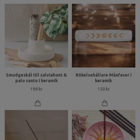
Smudgeskål till salviabunt &
Rökelsehållare Månfaser i
palo santo i keramik
keramik
199 kr
150 kr