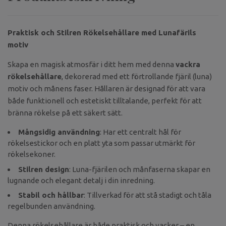
Praktisk och Stilren Rökelsehållare med Lunafärils
motiv
Skapa en magisk atmosfär i ditt hem med denna
vackra
rökelsehållare
, dekorerad med ett förtrollande fjäril (luna)
motiv och månens faser. Hållaren är designad för att vara
både funktionell och estetiskt tilltalande, perfekt för att
bränna rökelse på ett säkert sätt.
Mångsidig användning
: Har ett centralt hål för
rökelsestickor och en platt yta som passar utmärkt för
rökelsekoner.
Stilren design
: Luna-fjärilen och månfaserna skapar en
lugnande och elegant detalj i din inredning.
Stabil och hållbar
: Tillverkad för att stå stadigt och tåla
regelbunden användning.
Denna rökelsehållare är både praktisk och vacker – en