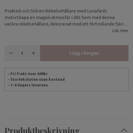
Praktisk och Stilren Rökelsehållare med Lunafärils
motivSkapa en magisk atmosfär i ditt hem med denna
vackra rökelsehållare, dekorerad med ett förtrollande fjäril
(luna) motiv och månens faser. Hållaren är designad för att
Läs mer
vara både funktionell och estetiskt tilltalande, perfekt för att
bränna rökelse på ett säkert sätt.
Lägg i korgen
- Fri frakt över 699kr
- Storleksbyten utan kostnad
- 1-4 dagars leverans
Produktbeskrivning