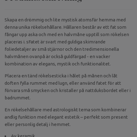
Skapa en drömmig och lite mystisk atomsfär hemma med
denna unika rökelsehållare. Hållaren består av ett fat som
fångar upp aska och med en halvmåne upptill som rökelsen
placeras i. sFatet är svart med guldiga skimrande
foliedetaljer av små stjärnor och den tredimensionella
halvmånen ovanpå är också guldfärgad - en vacker
kombination av elegans, mystik och funktionalitet.
Placera en tänd rökelsesticka i hålet på månen och låt
doften fylla rummet med lugn, eller använd fatet för att
förvara små smycken och kristaller på nattduksbordet eller i
badrummet.
En rökelsehållare med astrologiskt tema som kombinerar
andlig funktion med elegant estetik – perfekt som present
eller personlig detalj i hemmet.
Av keramik