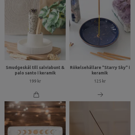
Smudgeskål till salviabunt &
Rökelsehållare "Starry Sky" i
palo santo i keramik
keramik
199 kr
125 kr