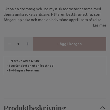
Skapa en drömmig och lite mystisk atomsfär hemma med
denna unika rökelsehållare. Hållaren består av ett fat som
fångar upp aska och med en halvmåne upptill som rökelsen
placeras i.
Läs mer
Lägg i korgen
- Fri frakt över 699kr
- Storleksbyten utan kostnad
- 1-4 dagars leverans
Produktbeskrivning