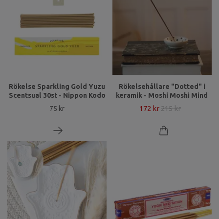
Rökelse Sparkling Gold Yuzu
Rökelsehållare "Dotted" i
Scentsual 30st - Nippon Kodo
keramik - Moshi Moshi Mind
172 kr
215 kr
75 kr