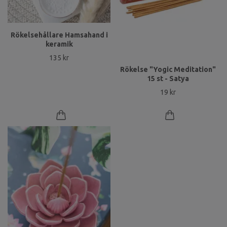
Rökelsehållare Hamsahand i
keramik
135 kr
Rökelse "Yogic Meditation"
15 st - Satya
19 kr