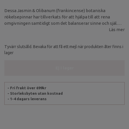
Dessa Jasmin & Olibanum (frankincense) botaniska
rökelsepinnar har tillverkats för att hjälpa till att rena
omgivningen samtidigt som det balanserar sinne och själ.
Jasmin är en symbol för kärlek, skönhet och sensualitet.
Läs mer
Tyvärr slutsåld. Bevaka för att få ett mejl när produkten åter finns i
lager
Ej i lager
- Fri frakt över 699kr
- Storleksbyten utan kostnad
- 1-4 dagars leverans