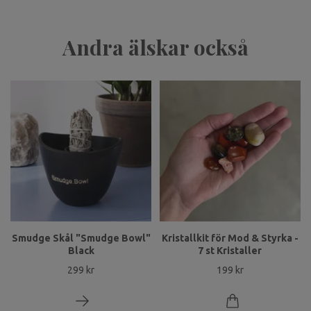
Andra älskar också
Smudge Skål "Smudge Bowl"
Kristallkit för Mod & Styrka -
Black
7 st Kristaller
299 kr
199 kr