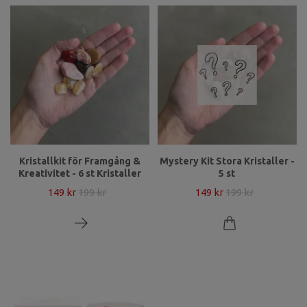
Kristallkit för Framgång &
Mystery Kit Stora Kristaller -
Kreativitet - 6 st Kristaller
5 st
149 kr
199 kr
149 kr
199 kr