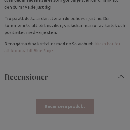
utan det är sådana saker som gör varje sten unik. Tänk att
den du får valde just dig!
Tro på att detta är den stenen du behöver just nu. Du
kommer inte att bli besviken, vi skickar massor av kärlek och
positivitet med varje sten.
Rena gärna dina kristaller med en Salviabunt,
klicka här för
att komma till Blue Sage.
Recensioner
Recensera produkt