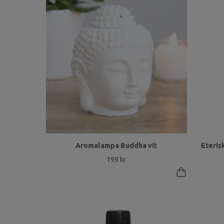
Aromalampa Buddha vit
Eteris
199 kr