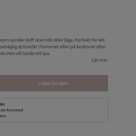
 som sprider doft utan rök eller låga. Perfekt för att
behaglig atmosfär i hemmet eller på kontoret eller
u inte vill tända ett ljus.
Läs mer
Lägg i korgen
99kr
utan kostnad
rans