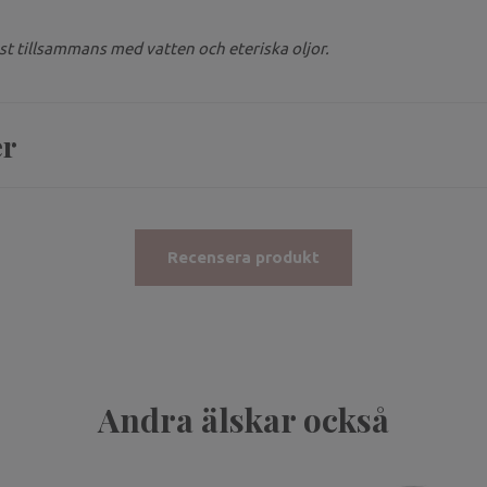
t tillsammans med vatten och eteriska oljor.
er
Recensera produkt
Andra älskar också