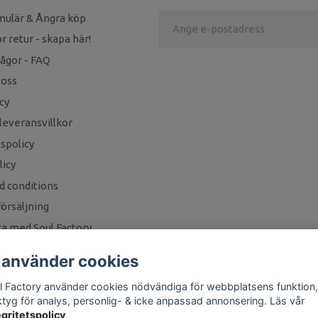
mulär & Ångra köp
r retur - skapa här!
rågor - FAQ
 oss
cy
leveransvillkor
tspolicy
icy
d conditions
örsäljning
a med Soul Factory
 använder cookies
l Factory använder cookies nödvändiga för webbplatsens funktion,
ktyg för analys, personlig- & icke anpassad annonsering. Läs vår
egritetspolicy