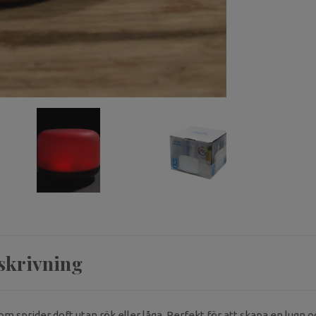
skrivning
som sprider doft utan rök eller låga. Perfekt för att skapa en lugn 