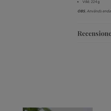
Vikt: 224 g
OBS
. Används endas
Recension