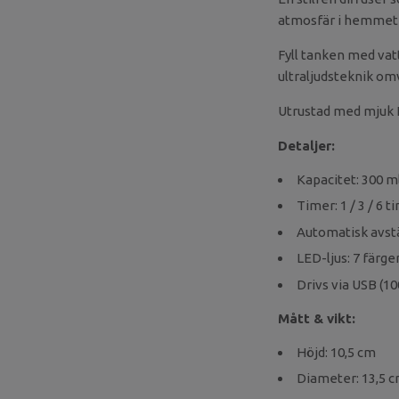
atmosfär i hemmet el
Fyll tanken med vatt
ultraljudsteknik omv
Utrustad med mjuk L
Detaljer:
Kapacitet: 300 m
Timer: 1 / 3 / 6 
Automatisk avstä
LED-ljus: 7 färge
Drivs via USB (1
Mått & vikt:
Höjd: 10,5 cm
Diameter: 13,5 