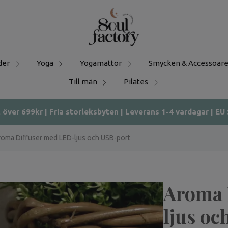
der
Yoga
Yogamattor
Smycken & Accessoare
Till män
Pilates
t över 699kr | Fria storleksbyten | Leverans 1-4 vardagar | EU
oma Diffuser med LED-ljus och USB-port
Aroma 
ljus oc