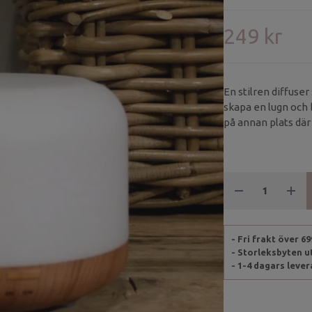
249 kr
En stilren diffuser
skapa en lugn och 
på annan plats där d
- Fri frakt över 6
- Storleksbyten 
- 1-4 dagars leve