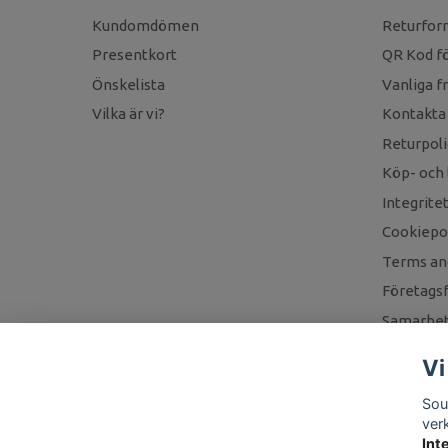
Kundomdömen
Returfor
Presentkort
QR Kod fö
Önskelista
Vanliga f
Vilka är vi?
Kontakta
Returpoli
Köp- och 
Integrite
Cookiepol
Terms an
Företagsf
Samarbet
Vi
Sou
ver
Int