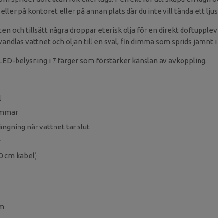
ler på kontoret eller på annan plats där du inte vill tända ett ljus
en och tillsätt några droppar eterisk olja för en direkt doftupplev
andlas vattnet och oljan till en sval, fin dimma som sprids jämnt 
ED-belysning i 7 färger som förstärker känslan av avkoppling.
l
timmar
ngning när vattnet tar slut
r
00 cm kabel)
cm