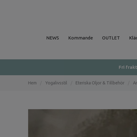
NEWS
Kommande
OUTLET
Klä
Fri frak
Hem
/
Yogalivsstil
/
Eteriska Oljor & Tillbehör
/
Ar