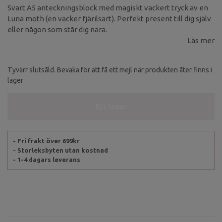
Svart A5 anteckningsblock med magiskt vackert tryck av en
Luna moth (en vacker fjärilsart). Perfekt present till dig själv
eller någon som står dig nära.
Läs mer
Tyvärr slutsåld. Bevaka för att få ett mejl när produkten åter finns i
lager
Ej i lager
- Fri frakt över 699kr
- Storleksbyten utan kostnad
- 1-4 dagars leverans