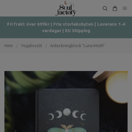
Fri frakt över 699kr | Fria storleksbyten | Leverans 1-4
vardagar | EU Shipping
Hem
/
Yogalivsstil
/
Anteckningblock "Luna Moth"