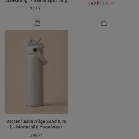
utveckling" - Sanna Sporrong
149 kr
199 kr
225 kr
Vattenflaska Align Sand 0,75
L - Moonchild Yoga Wear
299 kr