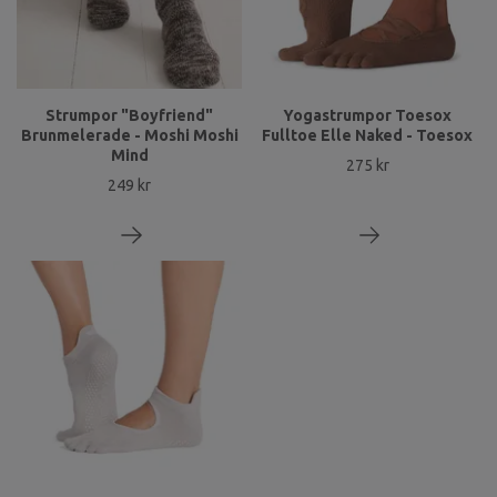
Strumpor "Boyfriend"
Yogastrumpor Toesox
Brunmelerade - Moshi Moshi
Fulltoe Elle Naked - Toesox
Mind
275 kr
249 kr