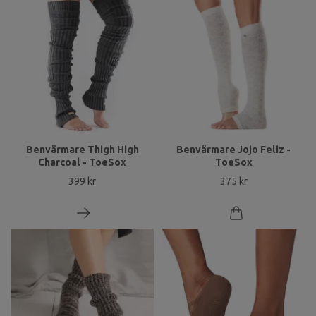
Benvärmare Thigh High
Benvärmare Jojo Feliz -
Charcoal - ToeSox
ToeSox
399 kr
375 kr