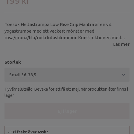
199 kr
Toesox Heltåstrumpa Low Rise Grip Mantra är en vit
yogastrumpa med ett vackert mönster med
rosa/gröna/lila/röda lotusblommor. Konstruktionen med
fem tår förhindrar blåsor mellan tårna och minskar fukt på
Läs mer
fötterna under träningen.
Storlek
Tyvärr slutsåld. Bevaka för att få ett mejl när produkten åter finns i
lager
Ej i lager
- Fri frakt över 699kr