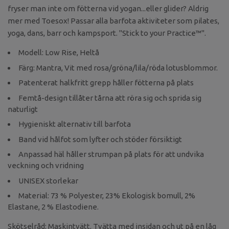
fryser man inte om fötterna vid yogan...eller glider? Aldrig
mer med Toesox! Passar alla barfota aktiviteter som pilates,
yoga, dans, barr och kampsport. "Stick to your Practice™".
Modell: Low Rise, Heltå
Färg: Mantra, Vit med rosa/gröna/lila/röda lotusblommor.
Patenterat halkfritt grepp håller fötterna på plats
Femtå-design tillåter tårna att röra sig och sprida sig
naturligt
Hygieniskt alternativ till barfota
Band vid hålfot som lyfter och stöder försiktigt
Anpassad häl håller strumpan på plats för att undvika
veckning och vridning
UNISEX storlekar
Material: 73 % Polyester, 23% Ekologisk bomull, 2%
Elastane, 2 % Elastodiene.
Skötselråd: Maskintvätt. Tvätta med insidan och ut på en låg