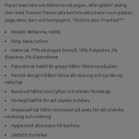
fryser man inte om fötterna vid yogan...eller glider? Aldrig
mer med Toesox! Passar alla barfota aktiviteter som pilates,
yoga, dans, barr och kampsport. "Stick to your Practice™".
Modell: Bellarina, Heltå
Färg: Aqua, turkos
Material: 77% ekologisk bomull, 19% Polyester, 2%
Elastane, 2% Elastodiene
Patenterat halkfritt grepp håller fötterna på plats
Femtå-design tillåter tårna att röra sig och sprida sig
naturligt
Band vid hålfot som lyfter och stöder försiktigt
Förhöjd hälflik för att skydda Achilles.
Anpassad häl håller strumpan på plats för att undvika
veckning och vridning
Hygieniskt alternativ till barfota
UNISEX storlekar