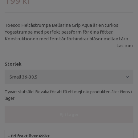
199 kr
Toesox Heltåstrumpa Bellarina Grip Aqua är en turkos
Yogastrumpa med perfekt passform för dina fötter.
Konstruktionen med fem tår förhindrar blåsor mellan tårna
och minskar fukt på fötterna under träningen.
Läs mer
Storlek
Tyvärr slutsåld. Bevaka för att få ett mejl när produkten åter finns i
lager
Ej i lager
- Fri frakt över 699kr