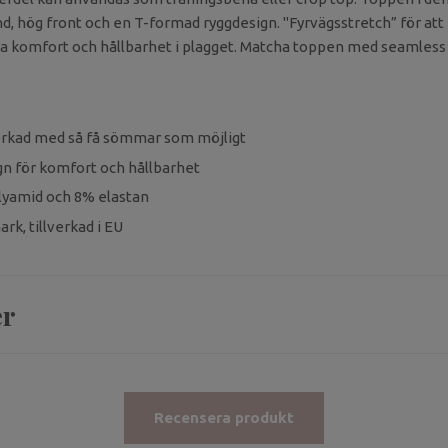
d, hög front och en T-formad ryggdesign. "Fyrvägsstretch” för att 
a komfort och hållbarhet i plagget. Matcha toppen med seamless 
verkad med så få sömmar som möjligt
gn för komfort och hållbarhet
lyamid och 8% elastan
rk, tillverkad i EU
er
Recensera produkt