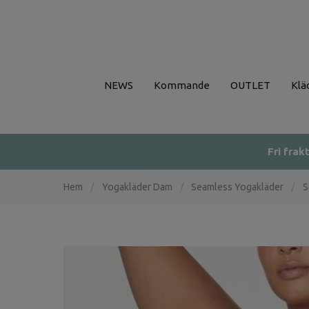
NEWS
Kommande
OUTLET
Klä
Fri frak
Hem
/
Yogakläder Dam
/
Seamless Yogakläder
/
S