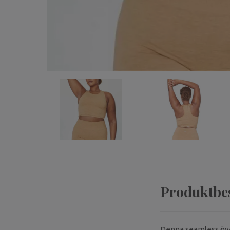
Produktbe
Denna seamless över