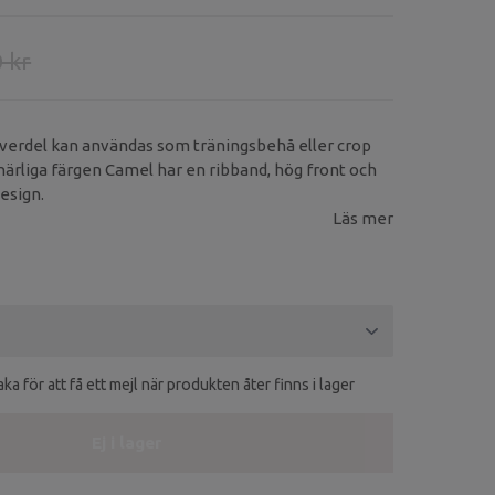
 kr
erdel kan användas som träningsbehå eller crop
härliga färgen Camel har en ribband, hög front och
esign.
Läs mer
ka för att få ett mejl när produkten åter finns i lager
Ej i lager