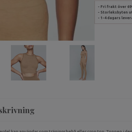
- Fri frakt över 6
- Storleksbyten 
- 1-4 dagars leve
skrivning
del kan användas som träningsbehå eller crop top. Toppen i den