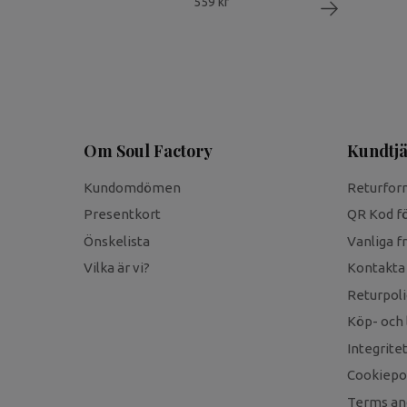
559 kr
Om Soul Factory
Kundtjä
Kundomdömen
Returfor
Presentkort
QR Kod fö
Önskelista
Vanliga f
Vilka är vi?
Kontakta
Returpoli
Köp- och 
Integrite
Cookiepol
Terms an