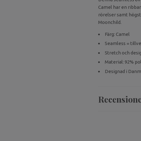
Camel har en ribban
rörelser samt högst
Moonchild.
Färg: Camel
Seamless = till
Stretch och desi
Material: 92% po
Designad i Danma
Recension