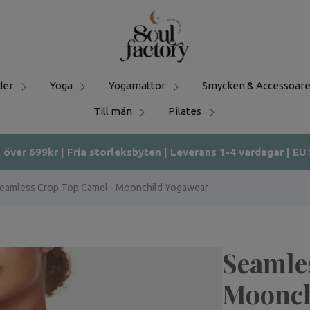
der
Yoga
Yogamattor
Smycken & Accessoare
Till män
Pilates
t över 699kr | Fria storleksbyten | Leverans 1-4 vardagar | EU
eamless Crop Top Camel - Moonchild Yogawear
Seamle
Moonch