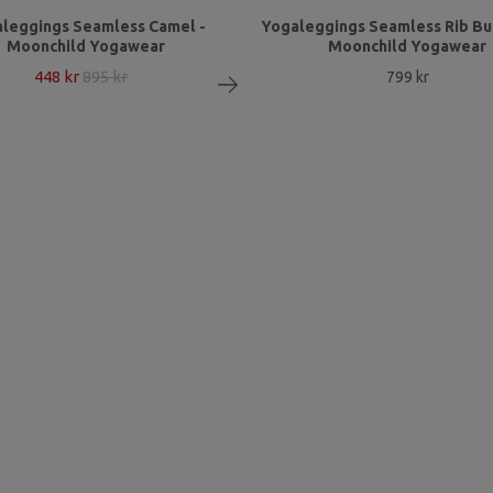
leggings Seamless Camel -
Yogaleggings Seamless Rib Bu
Moonchild Yogawear
Moonchild Yogawear
448 kr
895 kr
799 kr