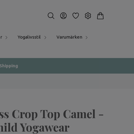
r
Yogalivsstil
Varumärken
 Shipping
ss Crop Top Camel -
ild Yogawear