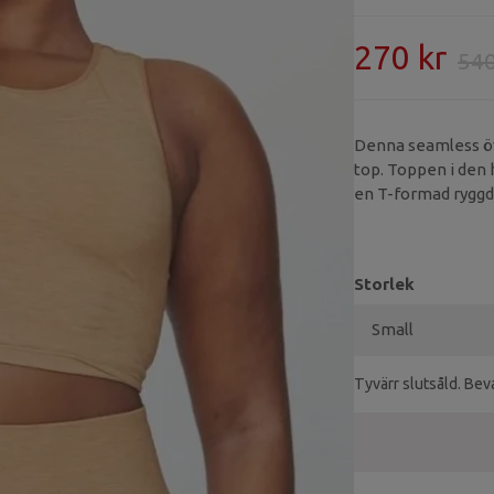
270 kr
540
Denna seamless öv
top. Toppen i den 
en T-formad ryggd
Storlek
Tyvärr slutsåld. Beva