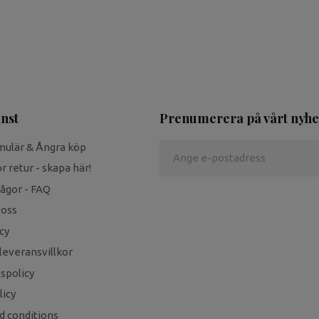
nst
Prenumerera på vårt nyhe
mulär & Ångra köp
r retur - skapa här!
rågor - FAQ
 oss
cy
leveransvillkor
tspolicy
icy
d conditions