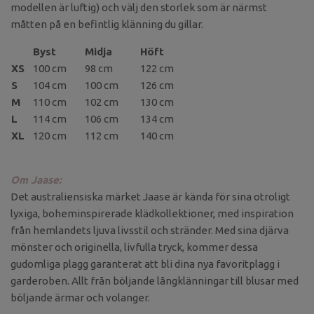
modellen är luftig) och välj den storlek som är närmst
måtten på en befintlig klänning du gillar.
Byst
Midja
Höft
XS
100 cm
98 cm
122 cm
S
104 cm
100 cm
126 cm
M
110 cm
102 cm
130 cm
L
114 cm
106 cm
134 cm
XL
120 cm
112 cm
140 cm
Om Jaase:
Det australiensiska märket Jaase är kända för sina otroligt
lyxiga, boheminspirerade klädkollektioner, med inspiration
från hemlandets ljuva livsstil och stränder. Med sina djärva
mönster och originella, livfulla tryck, kommer dessa
gudomliga plagg garanterat att bli dina nya favoritplagg i
garderoben. Allt från böljande långklänningar till blusar med
böljande ärmar och volanger.