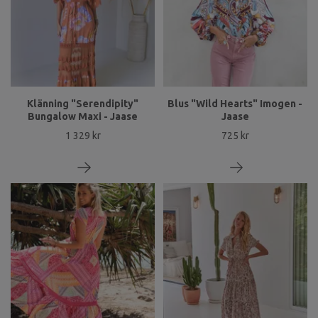
Klänning "Serendipity"
Blus "Wild Hearts" Imogen -
Bungalow Maxi - Jaase
Jaase
1 329 kr
725 kr