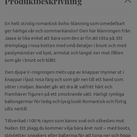
Produktbeskrivning
En helt otrolig romantisk boho-klänning som omedelbart
ger härliga vår och sommarkänslor! Den här klänningen från
Jaase är lika enkel att bära som den är fin att titta på. Ett
drömplagg i rosa botten med små detaljer i brunt och med
paislymönster vid byst, ärmslut och längst ner mot fållen
som går i brunt och blått.
Den djupa V-ringningen möts upp av knappar mynnar ut i
knappar i ljust rosa färg och som går ner till ett band som
sitter i midjan. Bandet går att dra åt valfritt hårt och
framhäver figuren på ett smickrande sätt. Härligt rymliga
ballongärmar för ledig och lyxig look! Romantisk och flirtig
silts nertill.
Tillverkad i 100 % rayon som känns sval och silkeslen mot
huden. Ett plagg du kommer vilja bära året runt – med boots,
stövletter, sneakers eller ballerina för att tona ner och höga