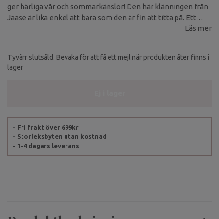
ger härliga vår och sommarkänslor! Den här klänningen från
Jaase är lika enkel att bära som den är fin att titta på. Ett
drömplagg i rosa botten med små detaljer i brunt och med
Läs mer
paislymönster vid byst, ärmslut och längst ner mot fållen
som går i brunt och blått.
Tyvärr slutsåld. Bevaka för att få ett mejl när produkten åter finns i
lager
Ej i lager
- Fri frakt över 699kr
- Storleksbyten utan kostnad
- 1-4 dagars leverans