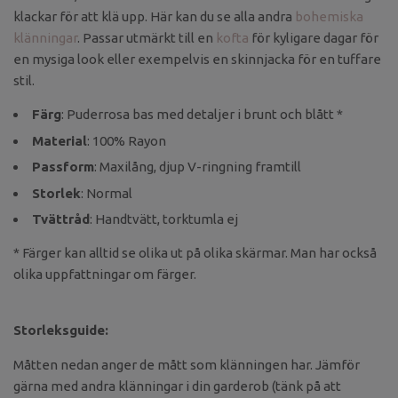
klackar för att klä upp. Här kan du se alla andra
bohemiska
klänningar
. Passar utmärkt till en
kofta
för kyligare dagar för
en mysiga look eller exempelvis en skinnjacka för en tuffare
stil.
Färg
: Puderrosa bas med detaljer i brunt och blått *
Material
: 100% Rayon
Passform
: Maxilång, djup V-ringning framtill
Storlek
: Normal
Tvättråd
: Handtvätt, torktumla ej
* Färger kan alltid se olika ut på olika skärmar. Man har också
olika uppfattningar om färger.
Storleksguide:
Måtten nedan anger de mått som klänningen har. Jämför
gärna med andra klänningar i din garderob (tänk på att