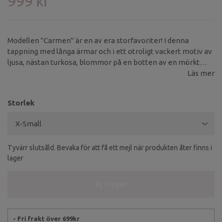
999 kr
Modellen "Carmen" är en av era storfavoriter! I denna
tappning med långa ärmar och i ett otroligt vackert motiv av
ljusa, nästan turkosa, blommor på en botten av en mörkt
grön/blå färg. En riktig höstklänning! Denna bohemiska
Läs mer
klänning har en smickrande v-ringning, knappar framtill som
går hela vägen ner och ett lätt markerat liv som ger en fin
Storlek
form utan att sitta åt.
Tyvärr slutsåld. Bevaka för att få ett mejl när produkten åter finns i
lager
Ej i lager
- Fri frakt över 699kr