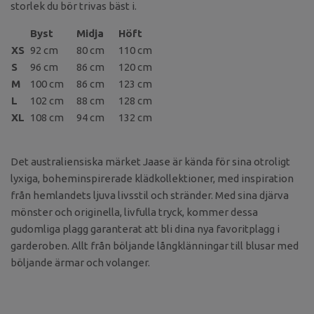
storlek du bör trivas bäst i.
Byst
Midja
Höft
XS
92 cm
80 cm
110 cm
S
96 cm
86 cm
120 cm
M
100 cm
86 cm
123 cm
L
102 cm
88 cm
128 cm
XL
108 cm
94 cm
132 cm
Det australiensiska märket Jaase är kända för sina otroligt
lyxiga, boheminspirerade klädkollektioner, med inspiration
från hemlandets ljuva livsstil och stränder. Med sina djärva
mönster och originella, livfulla tryck, kommer dessa
gudomliga plagg garanterat att bli dina nya favoritplagg i
garderoben. Allt från böljande långklänningar till blusar med
böljande ärmar och volanger.