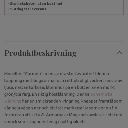
- Storleksbyten utan kostnad
- 1-4 dagars leverans
Produktbeskrivning
Modellen "Carmen" är en av era storfavoriter! I denna
tappning med långa ärmar och i ett otroligt vackert motiv av
ljusa, nästan turkosa, blommor på en botten av en mörkt
grön/blå färg. En riktig höstklänning! Denna
bohemiska
klänning
har en smickrande v-ringning, knappar framtill som
går hela vägen ner och ett lätt markerat liv som ger en fin
form utan att sitta åt.Ärmarna är långa och avslutas i ett tunt
smock som skapar en ledig / puffig siluett.