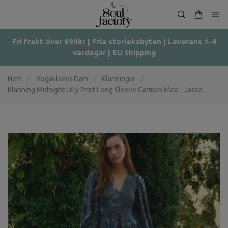
Fri frakt över 699kr | Fria storleksbyten | Leverans 1-4
vardagar | EU Shipping
Hem
/
Yogakläder Dam
/
Klänningar
/
Klänning Midnight Lilly Print Long Sleeve Carmen Maxi - Jaase