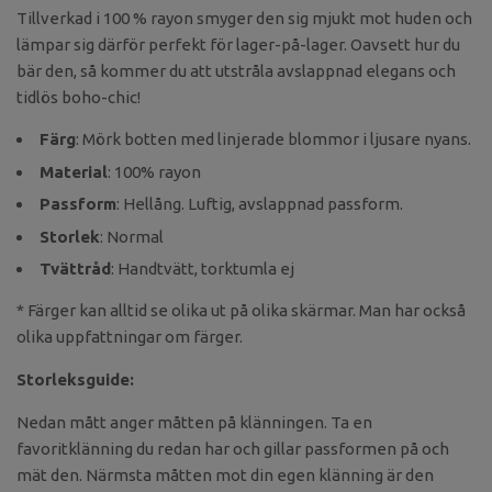
Tillverkad i 100 % rayon smyger den sig mjukt mot huden och
lämpar sig därför perfekt för lager-på-lager. Oavsett hur du
bär den, så kommer du att utstråla avslappnad elegans och
tidlös boho-chic!
Färg
: Mörk botten med linjerade blommor i ljusare nyans.
Material
: 100% rayon
Passform
: Hellång. Luftig, avslappnad passform.
Storlek
: Normal
Tvättråd
: Handtvätt, torktumla ej
* Färger kan alltid se olika ut på olika skärmar. Man har också
olika uppfattningar om färger.
Storleksguide:
Nedan mått anger måtten på klänningen. Ta en
favoritklänning du redan har och gillar passformen på och
mät den. Närmsta måtten mot din egen klänning är den