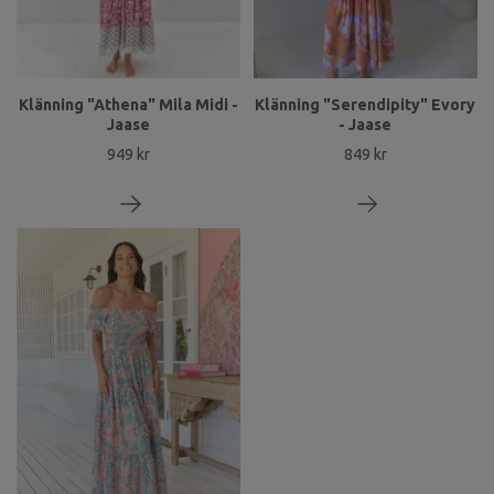
Klänning "Athena" Mila Midi -
Klänning "Serendipity" Evory
Jaase
- Jaase
949 kr
849 kr