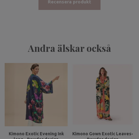
Recensera produkt
Andra älskar också
Kimono Exotic Evening Ink
Kimono Gown Exotic Leaves-