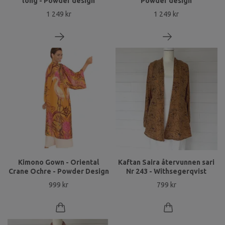
long - Powder design
Powder design
1 249 kr
1 249 kr
Kimono Gown - Oriental
Kaftan Saira återvunnen sari
Crane Ochre - Powder Design
Nr 243 - Withsegerqvist
999 kr
799 kr