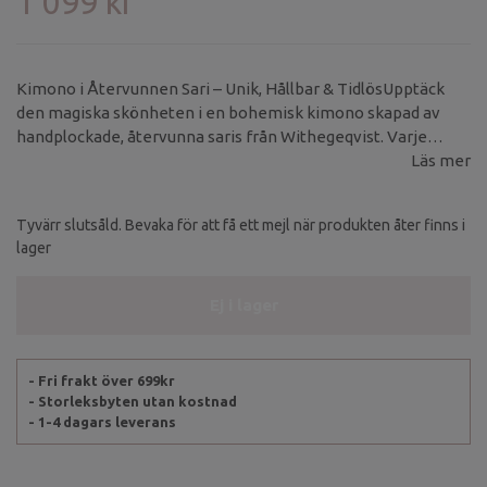
1 099 kr
Kimono i Återvunnen Sari – Unik, Hållbar & TidlösUpptäck
den magiska skönheten i en bohemisk kimono skapad av
handplockade, återvunna saris från Withegeqvist. Varje
kimono är ett unikt plagg, där både mönster och färg skiljer
Läs mer
sig från alla andra – det finns inte två likadana! Materialet är
skirt och lätt, vilket ger ett vackert fall och en känsla av lyxig
Tyvärr slutsåld. Bevaka för att få ett mejl när produkten åter finns i
elegans.
lager
Ej i lager
- Fri frakt över 699kr
- Storleksbyten utan kostnad
- 1-4 dagars leverans