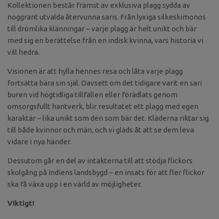
Kollektionen består främst av exklusiva plagg sydda av
noggrant utvalda återvunna saris. Från lyxiga silkeskimonos
till drömlika klänningar – varje plagg är helt unikt och bär
med sig en berättelse från en indisk kvinna, vars historia vi
vill hedra.
Visionen är att hylla hennes resa och låta varje plagg
fortsätta bära sin själ. Oavsett om det tidigare varit en sari
buren vid högtidliga tillfällen eller förädlats genom
omsorgsfullt hantverk, blir resultatet ett plagg med egen
karaktär – lika unikt som den som bär det. Kläderna riktar sig
till både kvinnor och män, och vi gläds åt att se dem leva
vidare i nya händer.
Dessutom går en del av intäkterna till att stödja flickors
skolgång på Indiens landsbygd – en insats för att fler flickor
ska få växa upp i en värld av möjligheter.
Viktigt!