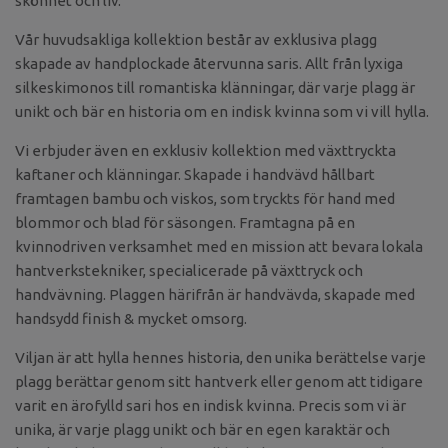
skönhet och liv.
Vår huvudsakliga kollektion består av exklusiva plagg
skapade av handplockade återvunna saris. Allt från lyxiga
silkeskimonos till romantiska klänningar, där varje plagg är
unikt och bär en historia om en indisk kvinna som vi vill hylla.
Vi erbjuder även en exklusiv kollektion med växttryckta
kaftaner och klänningar. Skapade i handvävd hållbart
framtagen bambu och viskos, som tryckts för hand med
blommor och blad för säsongen. Framtagna på en
kvinnodriven verksamhet med en mission att bevara lokala
hantverkstekniker, specialicerade på växttryck och
handvävning. Plaggen härifrån är handvävda, skapade med
handsydd finish & mycket omsorg.
Viljan är att hylla hennes historia, den unika berättelse varje
plagg berättar genom sitt hantverk eller genom att tidigare
varit en ärofylld sari hos en indisk kvinna. Precis som vi är
unika, är varje plagg unikt och bär en egen karaktär och