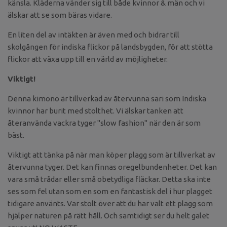
känsla. Kläderna vänder sig till både kvinnor & män och vi
älskar att se som bäras vidare.
En liten del av intäkten är även med och bidrar till
skolgången för indiska flickor på landsbygden, för att stötta
flickor att växa upp till en värld av möjligheter.
Viktigt!
Denna kimono är tillverkad av återvunna sari som Indiska
kvinnor har burit med stolthet. Vi älskar tanken att
återanvända vackra tyger "slow fashion" när den är som
bäst.
Viktigt att tänka på när man köper plagg som är tillverkat av
återvunna tyger. Det kan finnas oregelbundenheter. Det kan
vara små trådar eller små obetydliga fläckar. Detta ska inte
ses som fel utan som en som en fantastisk del i hur plagget
tidigare använts. Var stolt över att du har valt ett plagg som
hjälper naturen på rätt håll. Och samtidigt ser du helt galet