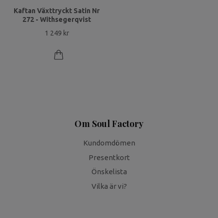
Kaftan Växttryckt Satin Nr
272 - Withsegerqvist
1 249 kr
Om Soul Factory
Kundomdömen
Presentkort
Önskelista
Vilka är vi?