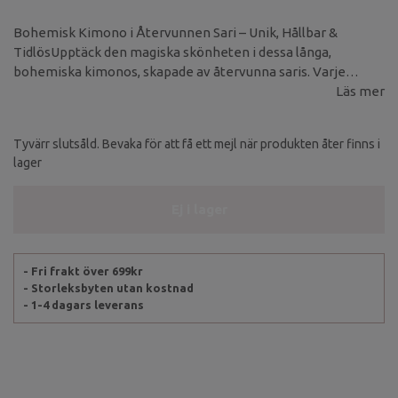
Bohemisk Kimono i Återvunnen Sari – Unik, Hållbar &
TidlösUpptäck den magiska skönheten i dessa långa,
bohemiska kimonos, skapade av återvunna saris. Varje
kimono är helt unik i både mönster och färg – det finns inte
Läs mer
två likadana! Tillverkad av ett tunnare, skirt material som ger
en elegant känsla och ett vackert fall.
Tyvärr slutsåld. Bevaka för att få ett mejl när produkten åter finns i
lager
Ej i lager
- Fri frakt över 699kr
- Storleksbyten utan kostnad
- 1-4 dagars leverans