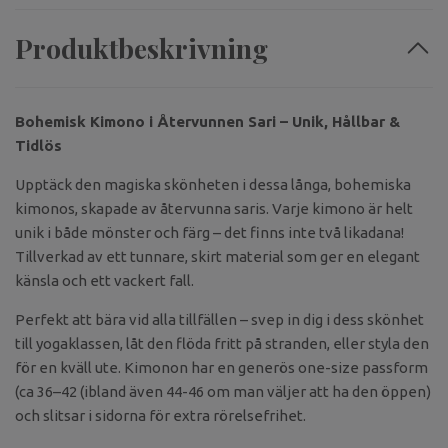
Produktbeskrivning
Bohemisk Kimono i Återvunnen Sari – Unik, Hållbar &
Tidlös
Upptäck den magiska skönheten i dessa långa, bohemiska
kimonos, skapade av återvunna saris. Varje kimono är helt
unik i både mönster och färg – det finns inte två likadana!
Tillverkad av ett tunnare, skirt material som ger en elegant
känsla och ett vackert fall.
Perfekt att bära vid alla tillfällen – svep in dig i dess skönhet
till yogaklassen, låt den flöda fritt på stranden, eller styla den
för en kväll ute. Kimonon har en generös one-size passform
(ca 36–42 (ibland även 44-46 om man väljer att ha den öppen)
och slitsar i sidorna för extra rörelsefrihet.