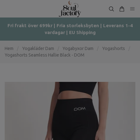
Fri frakt över 699kr | Fria storleksbyten | Leverans 1-4
vardagar | EU Shipping
Hem
/
Yogakläder Dam
/
Yogabyxor Dam
/
Yogashorts
/
Yogashorts Seamless Hallie Black - DOM