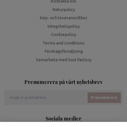
Kontakta oss
Returpolicy
Köp- och leveransvillkor
Integritetspolicy
Cookiepolicy
Terms and conditions
Företagsförsäljning
Samarbeta med Soul Factory
Prenumerera på vårt nyhetsbrev
Prenumerera
Sociala medier