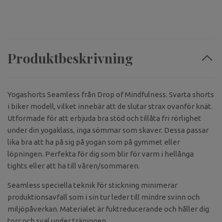
Produktbeskrivning
Yogashorts Seamless från Drop of Mindfulness. Svarta shorts
i biker modell, vilket innebär att de slutar strax ovanför knät.
Utformade för att erbjuda bra stöd och tillåta fri rörlighet
under din yogaklass, inga sömmar som skaver. Dessa passar
lika bra att ha på sig på yogan som på gymmet eller
löpningen. Perfekta för dig som blir för varm i hellånga
tights eller att ha till våren/sommaren.
Seamless speciella teknik för stickning minimerar
produktionsavfall som i sin tur leder till mindre svinn och
miljöpåverkan. Materialet är fuktreducerande och håller dig
torr och sval under träningen.