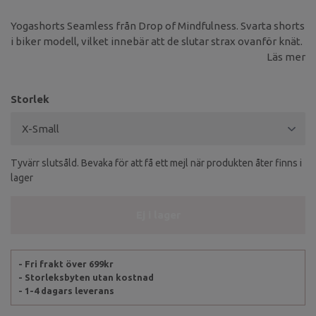
Yogashorts Seamless från Drop of Mindfulness. Svarta shorts
i biker modell, vilket innebär att de slutar strax ovanför knät.
Läs mer
Storlek
Tyvärr slutsåld. Bevaka för att få ett mejl när produkten åter finns i
lager
Ej i lager
- Fri frakt över 699kr
- Storleksbyten utan kostnad
- 1-4 dagars leverans