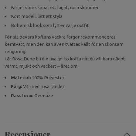
Färger som skapar ett lugnt, rosa skimmer
Kort modell, lätt att styla
Bohemisk look som lyfter varje outfit
För att bevara koftans vackra färger rekommenderas
kemtvätt, men den kan även tvättas kallt för en skonsam
rengöring.
Låt Rose Dune bli din nya go-to kofta när du vill bära något
varmt, mjukt och vackert – året om.
Material:
100% Polyester
Färg:
Vit med rosa ränder
Passform:
Oversize
Recensioner