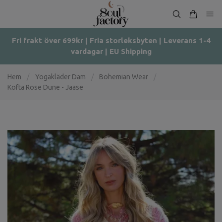
Fri frakt över 699kr | Fria storleksbyten | Leverans 1-4
vardagar | EU Shipping
Hem
/
Yogakläder Dam
/
Bohemian Wear
/
Kofta Rose Dune - Jaase