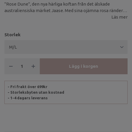
"Rose Dune", den nya härliga koftan från det älskade
australiensiska märket Jaase. Med sina ojämna rosa ränder
på en ren vit bas skapar koftan ett lugnt men lekfullt uttryck
Läs mer
– perfekt för dig som vill bära något både mysigt och stilfullt
under årets svalare dagar.
Storlek
Lägg i korgen
- Fri frakt över 699kr
- Storleksbyten utan kostnad
- 1-4 dagars leverans