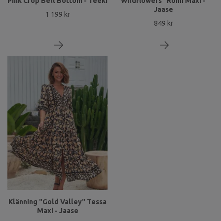
Pink Crop Bell Bottom - Teeki
Wildflowers" Romi Maxi -
Jaase
1 199 kr
849 kr
Klänning "Gold Valley" Tessa
Maxi - Jaase