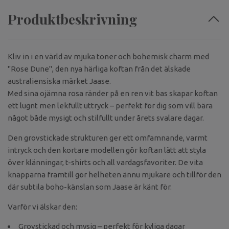
Produktbeskrivning
Kliv in i en värld av mjuka toner och bohemisk charm med
"Rose Dune", den nya härliga koftan från det älskade
australiensiska märket Jaase.
Med sina ojämna rosa ränder på en ren vit bas skapar koftan
ett lugnt men lekfullt uttryck – perfekt för dig som vill bära
något både mysigt och stilfullt under årets svalare dagar.
Den grovstickade strukturen ger ett omfamnande, varmt
intryck och den kortare modellen gör koftan lätt att styla
över klänningar, t-shirts och all vardagsfavoriter. De vita
knapparna framtill gör helheten ännu mjukare och tillför den
där subtila boho-känslan som Jaase är känt för.
Varför vi älskar den:
Grovstickad och mysig – perfekt för kyliga dagar