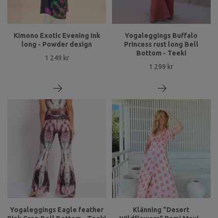
Kimono Exotic Evening Ink
Yogaleggings Buffalo
long - Powder design
Princess rust long Bell
Bottom - Teeki
1 249 kr
1 299 kr
Yogaleggings Eagle feather
Klänning "Desert