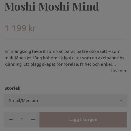
Moshi Moshi Mind
1 199 kr
En mångsidig favorit som kan bäras på tre olika sätt – som
midi-lång kjol, lång bohemisk kjol eller som en axelbandslös
klänning. Ett plagg skapat för rörelse, frihet och enkel
elegans.
Läs mer
Storlek
Lägg i korgen