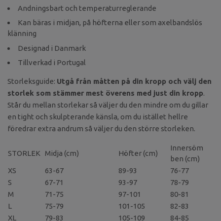
Andningsbart och temperaturreglerande
Kan bäras i midjan, på höfterna eller som axelbandslös
klänning
Designad i Danmark
Tillverkad i Portugal
Storleksguide:
Utgå från måtten på din kropp och välj den
storlek som stämmer mest överens med just din kropp
.
Står du mellan storlekar så väljer du den mindre om du gillar
en tight och skulpterande känsla, om du istället hellre
föredrar extra andrum så väljer du den större storleken.
Innersöm
STORLEK
Midja (cm)
Höfter (cm)
ben (cm)
XS
63-67
89-93
76-77
S
67-71
93-97
78-79
M
71-75
97-101
80-81
L
75-79
101-105
82-83
XL
79-83
105-109
84-85