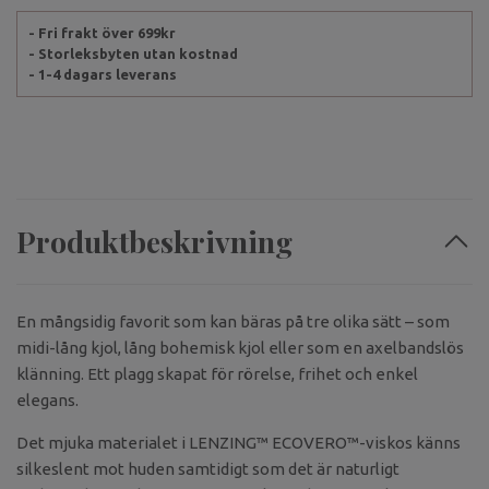
- Fri frakt över 699kr
- Storleksbyten utan kostnad
- 1-4 dagars leverans
Produktbeskrivning
En mångsidig favorit som kan bäras på tre olika sätt – som
midi-lång kjol, lång bohemisk kjol eller som en axelbandslös
klänning. Ett plagg skapat för rörelse, frihet och enkel
elegans.
Det mjuka materialet i
LENZING™ ECOVERO™-viskos
känns
silkeslent mot huden samtidigt som det är naturligt