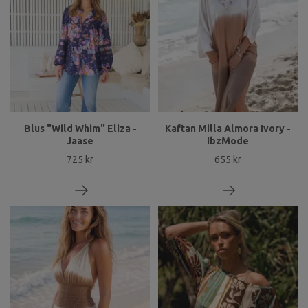
Blus "Wild Whim" Eliza -
Kaftan Milla Almora Ivory -
Jaase
IbzMode
725 kr
655 kr