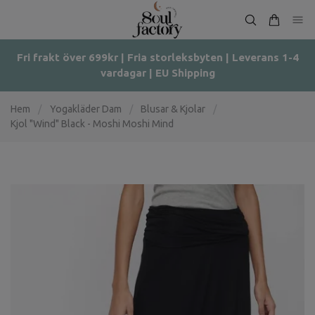
Fri frakt över 699kr | Fria storleksbyten | Leverans 1-4
vardagar | EU Shipping
Hem
/
Yogakläder Dam
/
Blusar & Kjolar
/
Kjol "Wind" Black - Moshi Moshi Mind