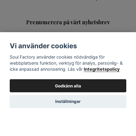
Prenumerera på vårt nyhetsbrev
Prenumerera
Vi använder cookies
Soul Factory använder cookies nödvändiga för
Sociala medier
webbplatsens funktion, verktyg för analys, personlig- &
icke anpassad annonsering. Läs vår
Integritetspolicy
Godkänn alla
Inställningar