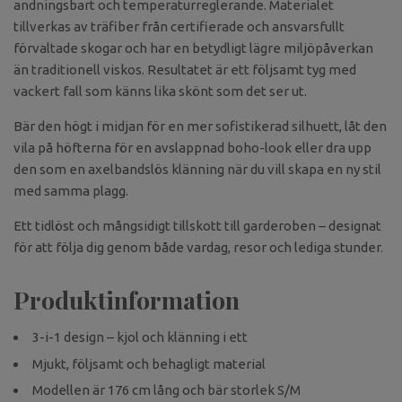
andningsbart och temperaturreglerande. Materialet
tillverkas av träfiber från certifierade och ansvarsfullt
förvaltade skogar och har en betydligt lägre miljöpåverkan
än traditionell viskos. Resultatet är ett följsamt tyg med
vackert fall som känns lika skönt som det ser ut.
Bär den högt i midjan för en mer sofistikerad silhuett, låt den
vila på höfterna för en avslappnad boho-look eller dra upp
den som en axelbandslös klänning när du vill skapa en ny stil
med samma plagg.
Ett tidlöst och mångsidigt tillskott till garderoben – designat
för att följa dig genom både vardag, resor och lediga stunder.
Produktinformation
3-i-1 design – kjol och klänning i ett
Mjukt, följsamt och behagligt material
Modellen är 176 cm lång och bär storlek S/M