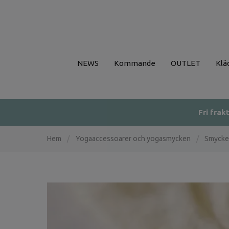
NEWS
Kommande
OUTLET
Klä
Fri frak
Hem
/
Yogaaccessoarer och yogasmycken
/
Smycke