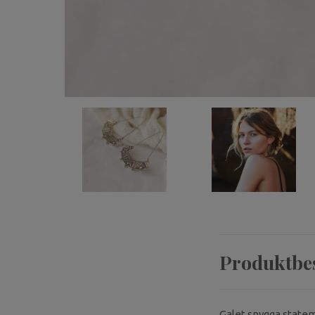
Produktbe
Galet snygga statem