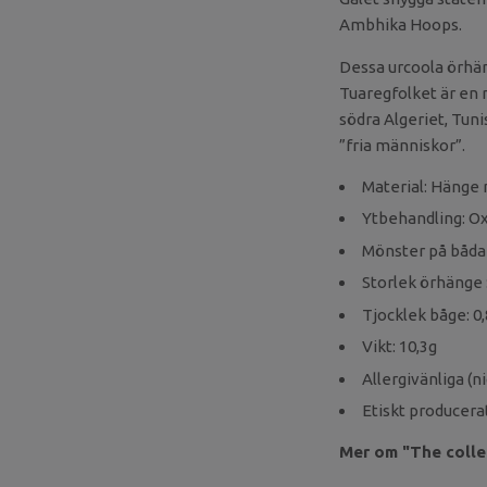
Ambhika Hoops.
Dessa urcoola örhän
Tuaregfolket är en 
södra Algeriet, Tuni
”fria människor”.
Material: Hänge m
Ytbehandling: O
Mönster på båda 
Storlek örhänge 
Tjocklek båge: 
Vikt: 10,3g
Allergivänliga (ni
Etiskt producera
Mer om "The colle