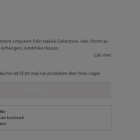
ment smycken från Nakila Collective. Här i form av
ka örhängen, Ambhika Hoops.
Läs mer
ka för att få ett mejl när produkten åter finns i lager
Ej i lager
99kr
utan kostnad
rans