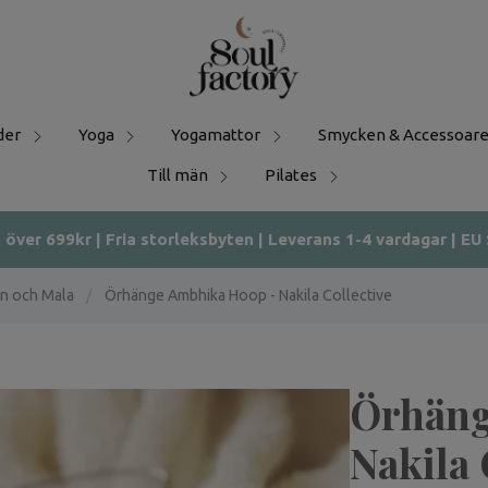
der
Yoga
Yogamattor
Smycken & Accessoare
Till män
Pilates
t över 699kr | Fria storleksbyten | Leverans 1-4 vardagar | EU
n och Mala
/
Örhänge Ambhika Hoop - Nakila Collective
Örhäng
Nakila 