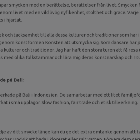
kapar smycken med en berättelse, berättelser från livet. Smycken 
om livet med en vild livlig nyfikenhet, stolthet och grace. Varje 
s i hjärtat.
k och tacksamhet till alla dessa kulturer och traditioner som har i
genom konstformen Konsten att utsmycka sig. Som dansare har jag
a kulturer och traditioner. Jag har haft den stora turen att få resa
s med olika folkstammar och lära mig deras konstnärskap och rit
de på Bali:
verkade på Bali i Indonesien. De samarbetar med ett litet familjefö
rkat i små upplagor. Slow fashion, fair trade och etisk tillverkning.
ädje av ditt smycke länge kan du ge det extra omtanke genom att t
uschar. Undvik att bada i klorerat eller salt vatten. Förvara dem gä