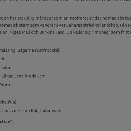
gen har ett unikt mönster som är inspirerat av det nomadiska tua
nomadisk stam som vandrar över Saharas sträckta landskap, Fån syd
sien, Niger, Mali och Burkina Faso. De kallar sig ”imohag” som fritt
ässing. Bågarna rostfritt stål.
xid
sidor.
: Längd 5cm, bredd 5cm
0,8mm
ckelfria)
t hantverk från Bali, Indonesien
ctive":