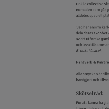
Nakila collective s
nomaden som går gen
alldeles speciell plat
"Jag har enorm kärle
dela deras skönhet 
av att utforska gaml
och leva tillsamman
Brooke Vasicek
Hantverk & Fairtra
Alla smycken är till
handgjort och tillve
Skötselråd:
För att kunna ha gl
tränar, diskar och d