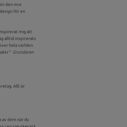
för den inre
design för en
nspirerat mig att
 alltid inspirerats
 över hela världen
ualer "
Grundaren
retag. Allt är
a av dem när du
rna i en smyckesask