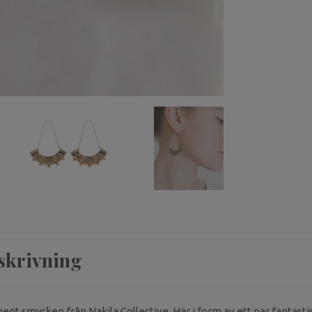
skrivning
ent smycken från Nakila Collective. Här i form av ett par fantast