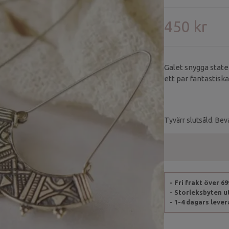
450 kr
Galet snygga state
ett par fantastis
Tyvärr slutsåld. Beva
- Fri frakt över 6
- Storleksbyten 
- 1-4 dagars leve