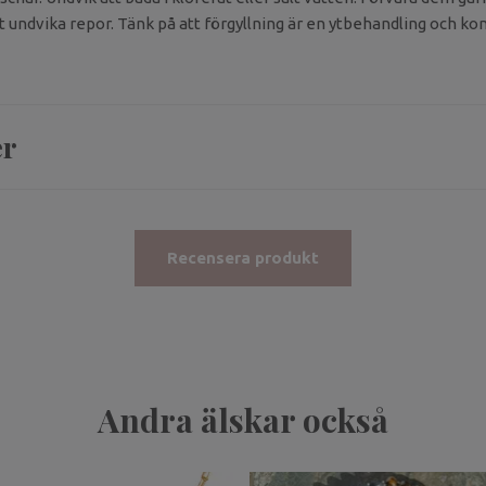
tt undvika repor. Tänk på att förgyllning är en ytbehandling och k
er
Recensera produkt
Andra älskar också