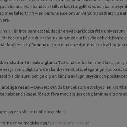
g och balans. Halsbandet är tillverkat i förgyllt stål, och bär en sy
d med talet 11:11 – en påminnelse om universums sätt att visa att 
 vara.
:
11:11 är inte bara ett tal, det är en väckarklocka från universum.
ra ett tecken på att du är i samklang med din livsväg och att högre 
 bär kraften att påminna dig om dina inre drömmar och att öppna d
& kristaller för extra glans:
Två små berlocker med kristaller p
energi, samtidigt som de skänker en subtil, elegant gnista. Kristall
tärka din aura, och ge dig en känsla av lugn, styrka och positivitet
 andliga resan
– Oavsett om du bär det som ett skydd, en kraftkäll
ta halsband skapat för att föra med sig ljus och påminna dig om at
ögre jag och låt 11:11 bli din guide. ✨
er om denna magiska dag?
Läs mer om 11:11 här