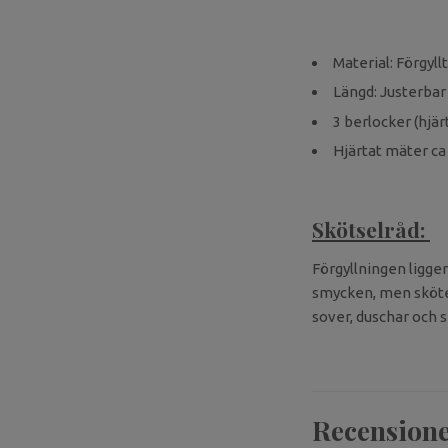
Material: Förgyllt
Längd: Justerbar
3 berlocker (hjär
Hjärtat mäter ca
Skötselråd:
Förgyllningen ligger
smycken, men sköter
sover, duschar och s
Recension