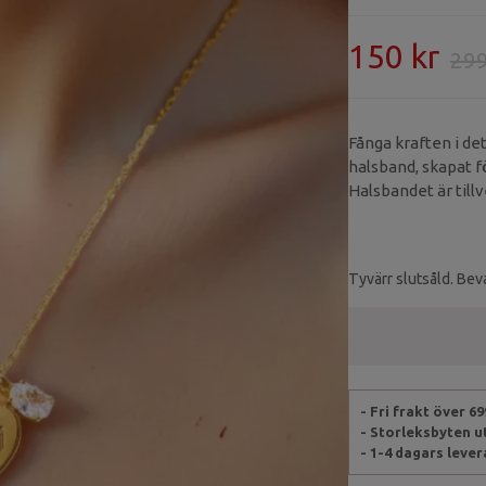
150 kr
299
Fånga kraften i de
halsband, skapat f
Halsbandet är tillv
spegelblank hjärt
om universums sätt 
vara.
Tyvärr slutsåld. Beva
- Fri frakt över 6
- Storleksbyten 
- 1-4 dagars leve