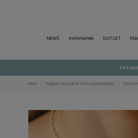
NEWS
Kommande
OUTLET
Klä
Fri frak
Hem
/
Yogaaccessoarer och yogasmycken
/
Smycke