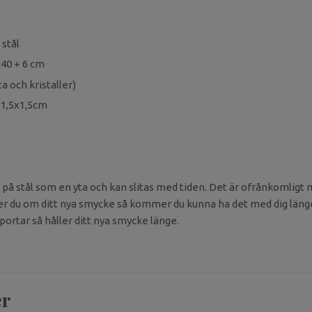
 stål
 40 + 6 cm
ta och kristaller)
 1,5x1,5cm
 på stål som en yta och kan slitas med tiden. Det är ofrånkomligt m
 du om ditt nya smycke så kommer du kunna ha det med dig länge.
portar så håller ditt nya smycke länge.
er