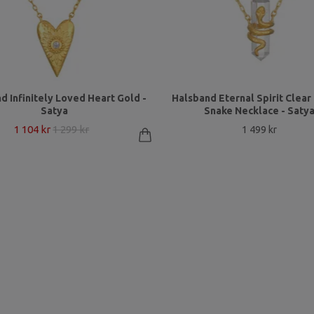
d Infinitely Loved Heart Gold -
Halsband Eternal Spirit Clear
Satya
Snake Necklace - Saty
1 104 kr
1 299 kr
1 499 kr