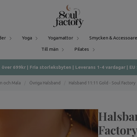
der
Yoga
Yogamattor
Smycken & Accessoare
Till män
Pilates
t över 699kr | Fria storleksbyten | Leverans 1-4 vardagar | EU
n och Mala
/
Övriga Halsband
/
Halsband 11:11 Gold - Soul Factory
Halsban
Factor