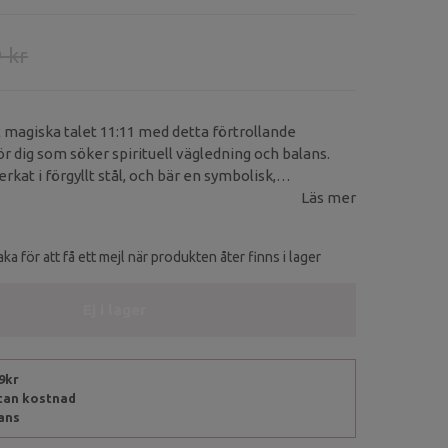
 kr
t magiska talet 11:11 med detta förtrollande
ör dig som söker spirituell vägledning och balans.
erkat i förgyllt stål, och bär en symbolisk,
berlock graverad med talet 11:11 – en påminnelse
Läs mer
att visa att vi alltid befinner oss precis där vi ska
ka för att få ett mejl när produkten åter finns i lager
Ej i lager
99kr
utan kostnad
rans