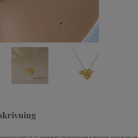
skrivning
 magiska talet 11:11 med detta förtrollande halsband, skapat för d