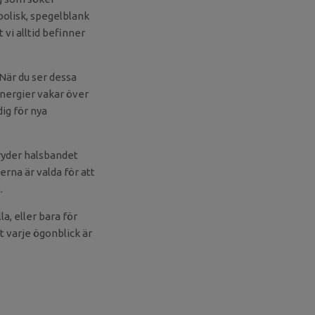
mbolisk, spegelblank
vi alltid befinner
 När du ser dessa
energier vakar över
ig för nya
ryder halsbandet
erna är valda för att
.
a, eller bara för
t varje ögonblick är