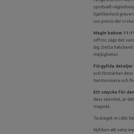
spirituell väglednin
hjärtberlock gravera
oss precis där vi ska
Magin bakom 11:11
siffror, sägs det va
dig. Detta halsband
möjligheter.
Förgyllda detaljer 
och förstärker dess 
harmonisera och förs
Ett smycke för den
dess skönhet, är det
magiskt.
Ta steget in i ditt h
Nyfiken att veta m