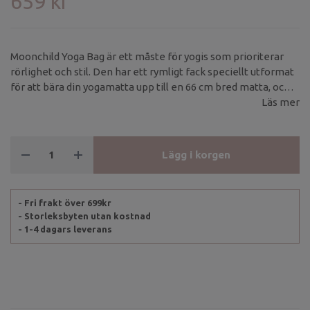
659 kr
Moonchild Yoga Bag är ett måste för yogis som prioriterar
rörlighet och stil. Den har ett rymligt fack speciellt utformat
för att bära din yogamatta upp till en 66 cm bred matta, och
extra utrymme för dina personliga tillhörigheter, en
Läs mer
justerbar axelrem och ett robust sidohandtag för enkel
rörlighet.
Lägg i korgen
- Fri frakt över 699kr
- Storleksbyten utan kostnad
- 1-4 dagars leverans