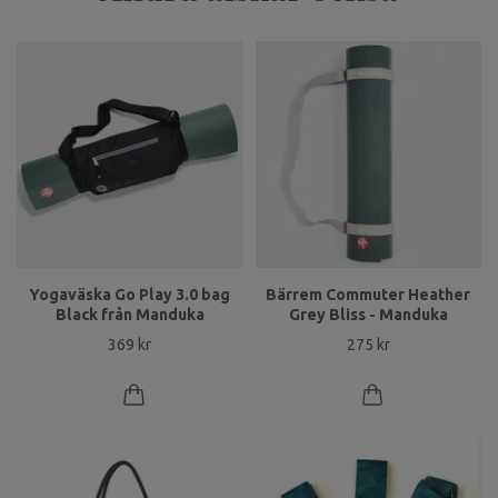
Yogaväska Go Play 3.0 bag
Bärrem Commuter Heather
Black från Manduka
Grey Bliss - Manduka
369 kr
275 kr