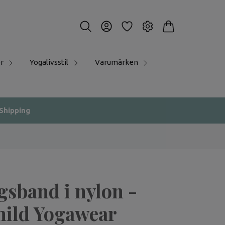
r
Yogalivsstil
Varumärken
 Shipping
sband i nylon -
ild Yogawear