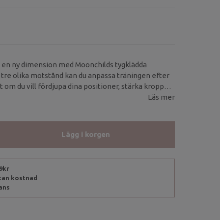
k en ny dimension med Moonchilds tygklädda
tre olika motstånd kan du anpassa träningen efter
 om du vill fördjupa dina positioner, stärka kroppen
bilitet i flödet.
Läs mer
Lägg i korgen
99kr
utan kostnad
rans