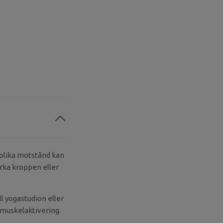
 olika motstånd kan
ärka kroppen eller
l yogastudion eller
 muskelaktivering.