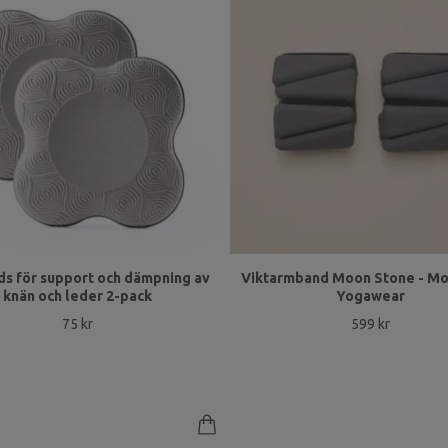
s för support och dämpning av
Viktarmband Moon Stone - Mo
knän och leder 2-pack
Yogawear
75 kr
599 kr