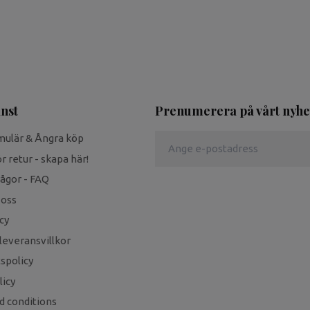
nst
Prenumerera på vårt nyhe
mulär & Ångra köp
r retur - skapa här!
rågor - FAQ
 oss
cy
leveransvillkor
tspolicy
icy
d conditions