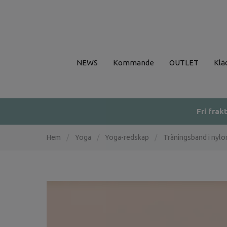
NEWS
Kommande
OUTLET
Klä
Fri frak
Hem
/
Yoga
/
Yoga-redskap
/
Träningsband i nyl