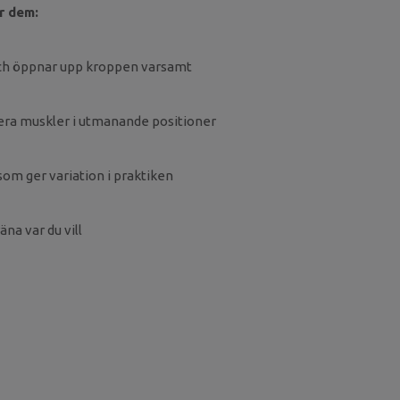
r dem:
och öppnar upp kroppen varsamt
ivera muskler i utmanande positioner
om ger variation i praktiken
äna var du vill