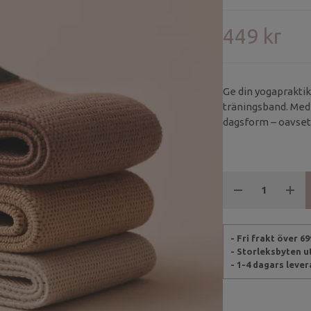
449 kr
Ge din yogaprakti
träningsband. Med 
dagsform – oavsett
eller hitta extra sta
- Fri frakt över 6
- Storleksbyten 
- 1-4 dagars leve