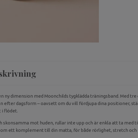
skrivning
en ny dimension med Moonchilds tygklädda träningsband. Med tre
n efter dagsform – oavsett om du vill fördjupa dina positioner, st
 i flödet.
 skonsamma mot huden, rullar inte upp och är enkla att ta med til
som ett komplement till din matta, för både rörlighet, stretch och