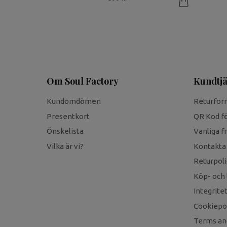
Om Soul Factory
Kundtjä
Kundomdömen
Returfor
Presentkort
QR Kod fö
Önskelista
Vanliga f
Vilka är vi?
Kontakta
Returpoli
Köp- och 
Integrite
Cookiepol
Terms an