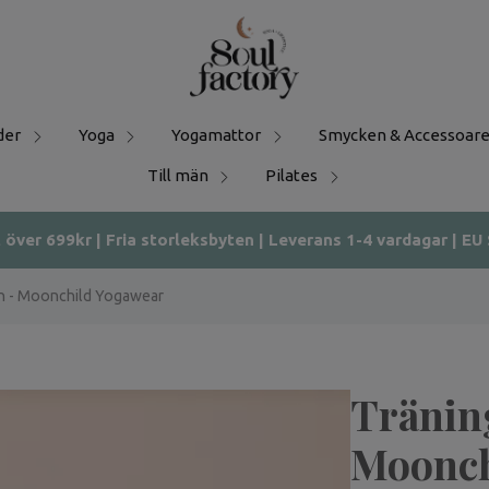
der
Yoga
Yogamattor
Smycken & Accessoare
Till män
Pilates
t över 699kr | Fria storleksbyten | Leverans 1-4 vardagar | EU
on - Moonchild Yogawear
Träning
Moonch