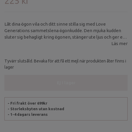
225 kr
Låt dina ögon vila och ditt sinne stilla sig med Love
Generations sammetslena ögonkudde. Den mjuka kudden
sluter sig behagligt kring ögonen, stänger ute ljus och ger ett
lätt, avslappnande tryck – perfekt för savasana, meditation,
Läs mer
yoga nidra eller en stunds vila i vardagen.
Tyvärr slutsåld. Bevaka för att få ett mejl när produkten åter finns i
lager
Ej i lager
- Fri frakt över 699kr
- Storleksbyten utan kostnad
- 1-4 dagars leverans