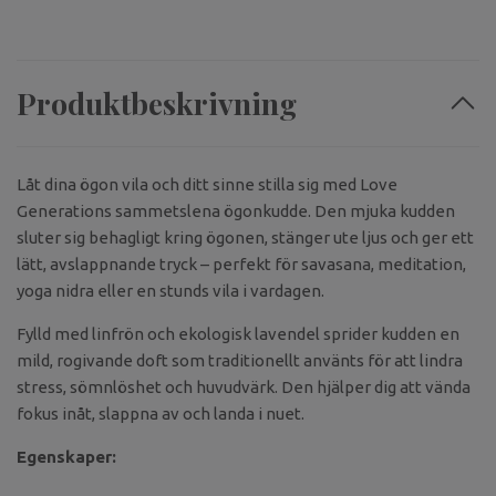
Produktbeskrivning
Låt dina ögon vila och ditt sinne stilla sig med Love
Generations sammetslena ögonkudde. Den mjuka kudden
sluter sig behagligt kring ögonen, stänger ute ljus och ger ett
lätt, avslappnande tryck – perfekt för savasana, meditation,
yoga nidra eller en stunds vila i vardagen.
Fylld med linfrön och ekologisk lavendel sprider kudden en
mild, rogivande doft som traditionellt använts för att lindra
stress, sömnlöshet och huvudvärk. Den hjälper dig att vända
fokus inåt, slappna av och landa i nuet.
Egenskaper: