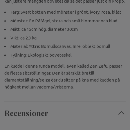
kan justera mängden boveteskal så det passar just din kropp.
Färg: Svart botten med mönster i grönt, ivory, rosa, blått
Mönster: En Påfågel, stora och små blommor och blad
Mått: ca 15cm hög, diameter 30cm
Vikt: ca 2,3 kg
Material: Yttre: Bomullscanvas, Inre: oblekt bomull
Fyllning: Ekologiskt boveteskal
En kudde i denna runda modell, även kallad Zen Zafu, passar
de flesta sittställningar. Den är särskilt bra till
diamantställning/seiza där du sitter på knä med kudden på
högkant mellan vaderna/vristerna.
Recensioner