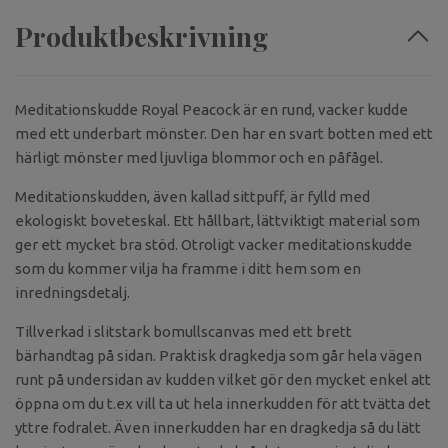
Produktbeskrivning
Meditationskudde Royal Peacock är en rund, vacker kudde
med ett underbart mönster. Den har en svart botten med ett
härligt mönster med ljuvliga blommor och en påfågel.
Meditationskudden, även kallad sittpuff, är fylld med
ekologiskt boveteskal. Ett hållbart, lättviktigt material som
ger ett mycket bra stöd.
Otroligt vacker meditationskudde
som du kommer vilja ha framme i ditt hem som en
inredningsdetalj.
Tillverkad i slitstark bomullscanvas med ett brett
bärhandtag på sidan. Praktisk dragkedja som går hela vägen
runt på undersidan av kudden vilket gör den mycket enkel att
öppna om du t.ex vill ta ut hela innerkudden för att tvätta det
yttre fodralet. Även innerkudden har en dragkedja så du lätt