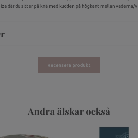
iza där du sitter på knä med kudden på högkant mellan vaderna/vr
er
Recensera produkt
Andra älskar också