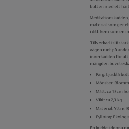
botten med ett här
Meditationskudden, ä
material som ger et
i ditt hem som en in
Tillverkad i slitst
vägen runt på unders
innerkudden för att 
mängden boveteskal 
Färg: Ljusblå bot
Mönster: Blommor
Mått: ca 15cm h
Vikt: ca 2,3 kg
Material: Yttre: 
Fyllning: Ekolog
En kudde i denna run