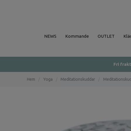
NEWS
Kommande
OUTLET
Klä
Fri frak
Hem
/
Yoga
/
Meditationskuddar
/
Meditationskud