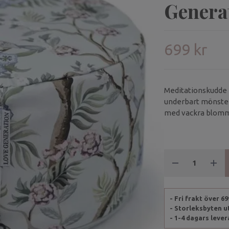
Genera
699 kr
Meditationskudde 
underbart mönster.
med vackra blommo
- Fri frakt över 6
- Storleksbyten 
- 1-4 dagars leve