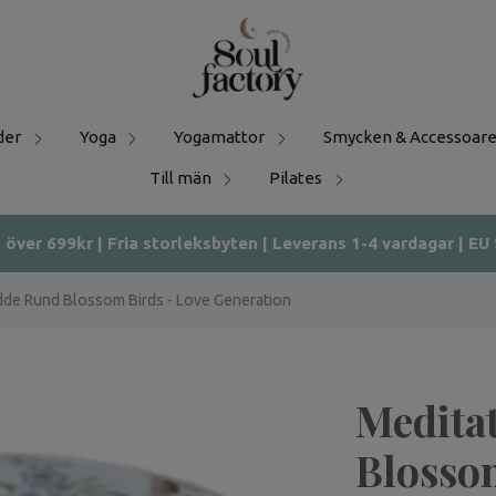
der
Yoga
Yogamattor
Smycken & Accessoare
Till män
Pilates
t över 699kr | Fria storleksbyten | Leverans 1-4 vardagar | EU
de Rund Blossom Birds - Love Generation
Medita
Blosso