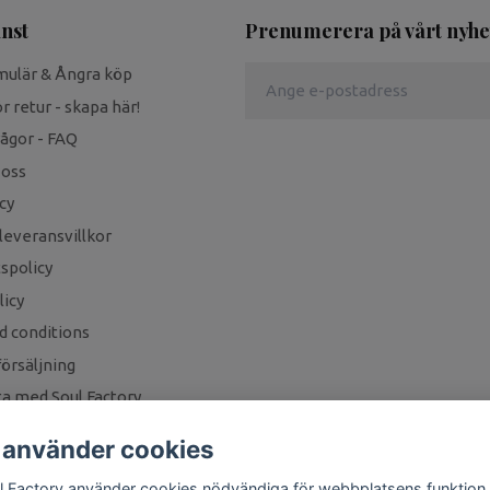
nst
Prenumerera på vårt nyhe
mulär & Ångra köp
r retur - skapa här!
rågor - FAQ
 oss
cy
leveransvillkor
tspolicy
icy
d conditions
örsäljning
a med Soul Factory
 använder cookies
l Factory använder cookies nödvändiga för webbplatsens funktion,