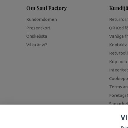
Om Soul Factory
Kundtjä
Kundomdömen
Returfor
Presentkort
QR Kod fö
Önskelista
Vanliga f
Vilka är vi?
Kontakta
Returpoli
Köp- och 
Integrite
Cookiepol
Terms an
Företagsf
Samarbet
Vi
Sou