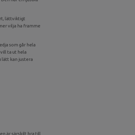
, lättviktigt
mer vilja ha framme
kedja som går hela
ll ta ut hela
 lätt kan justera
 är särskilt bra till