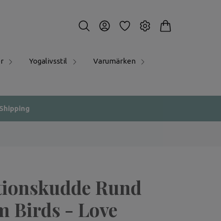
r
Yogalivsstil
Varumärken
 Shipping
tionskudde Rund
m Birds - Love