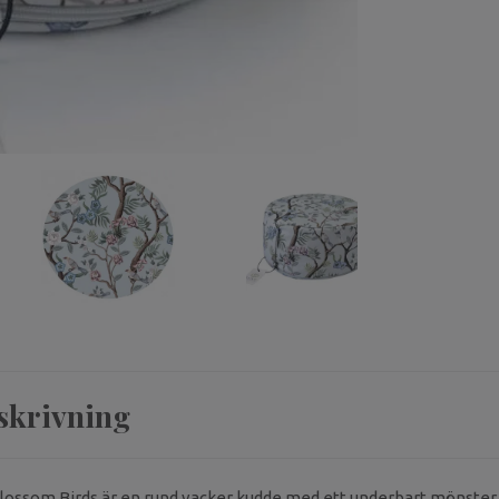
skrivning
ossom Birds är en rund vacker kudde med ett underbart mönster. 