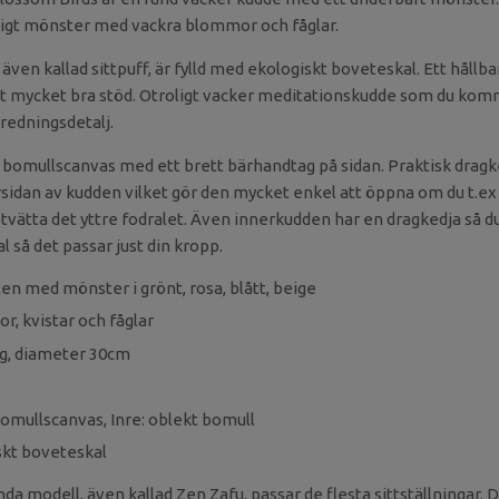
ligt mönster med vackra blommor och fåglar.
ven kallad sittpuff, är fylld med ekologiskt boveteskal. Ett hållbart
t mycket bra stöd.
Otroligt vacker meditationskudde som du kom
redningsdetalj.
ark bomullscanvas med ett brett bärhandtag på sidan. Praktisk drag
idan av kudden vilket gör den mycket enkel att öppna om du t.ex vi
tvätta det yttre fodralet. Även innerkudden har en dragkedja så du
så det passar just din kropp.
ten med mönster i grönt, rosa, blått, beige
, kvistar och fåglar
ög, diameter 30cm
Bomullscanvas, Inre: oblekt bomull
iskt boveteskal
da modell, även kallad Zen Zafu, passar de flesta sittställningar. Den