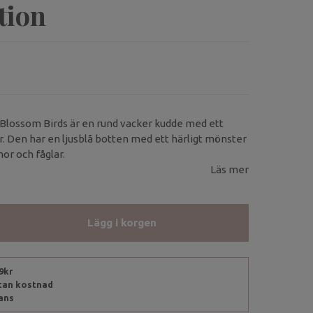
tion
Blossom Birds är en rund vacker kudde med ett
 Den har en ljusblå botten med ett härligt mönster
r och fåglar.
Läs mer
Lägg i korgen
99kr
utan kostnad
rans