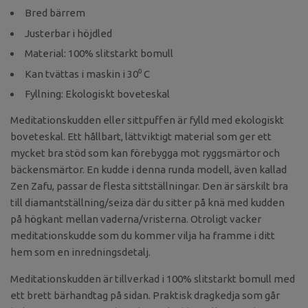
Bred bärrem
Justerbar i höjdled
Material: 100% slitstarkt bomull
Kan tvättas i maskin i 30⁰ C
Fyllning: Ekologiskt boveteskal
Meditationskudden eller sittpuffen är fylld med ekologiskt
boveteskal. Ett hållbart, lättviktigt material som ger ett
mycket bra stöd som kan förebygga mot ryggsmärtor och
bäckensmärtor. En kudde i denna runda modell, även kallad
Zen Zafu, passar de flesta sittställningar. Den är särskilt bra
till diamantställning/seiza där du sitter på knä med kudden
på högkant mellan vaderna/vristerna. Otroligt vacker
meditationskudde som du kommer vilja ha framme i ditt
hem som en inredningsdetalj.
Meditationskudden är tillverkad i 100% slitstarkt bomull med
ett brett bärhandtag på sidan. Praktisk dragkedja som går