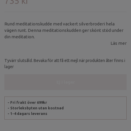
735 kr
Rund meditationskudde med vackert silverbroderi hela
vägen runt. Denna meditationskudden ger skönt stöd under
din meditation.
Läs mer
Tyvärr slutsåld. Bevaka för att få ett mejl när produkten åter finns i
lager
Ej i lager
- Fri frakt över 699kr
- Storleksbyten utan kostnad
- 1-4 dagars leverans