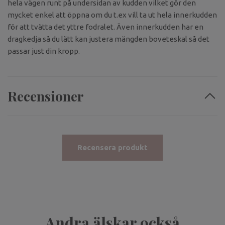
hela vägen runt på undersidan av kudden vilket gör den
mycket enkel att öppna om du t.ex vill ta ut hela innerkudden
för att tvätta det yttre fodralet. Även innerkudden har en
dragkedja så du lätt kan justera mängden boveteskal så det
passar just din kropp.
Recensioner
Recensera produkt
Andra älskar också