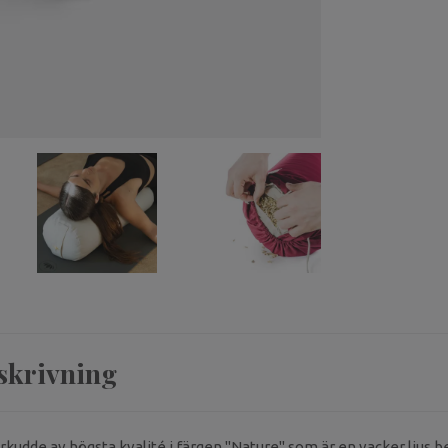
skrivning
kudde av högsta kvalité i färgen ''Nature'' som är en vacker ljus b