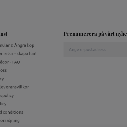
nst
Prenumerera på vårt nyhe
mulär & Ångra köp
r retur - skapa här!
rågor - FAQ
 oss
cy
leveransvillkor
tspolicy
icy
d conditions
örsäljning