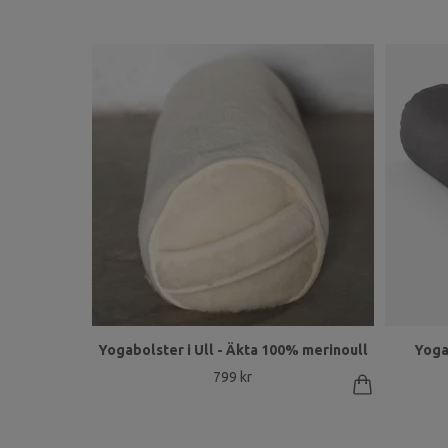
Yogabolster i Ull - Äkta 100% merinoull
Yoga
799 kr