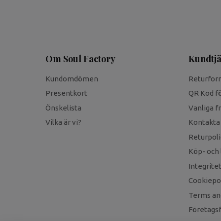
Om Soul Factory
Kundtjä
Kundomdömen
Returfor
Presentkort
QR Kod fö
Önskelista
Vanliga f
Vilka är vi?
Kontakta
Returpoli
Köp- och 
Integrite
Cookiepol
Terms an
Företagsf