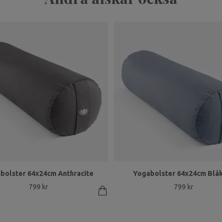
bolster 64x24cm Anthracite
Yogabolster 64x24cm Blåk
799 kr
799 kr