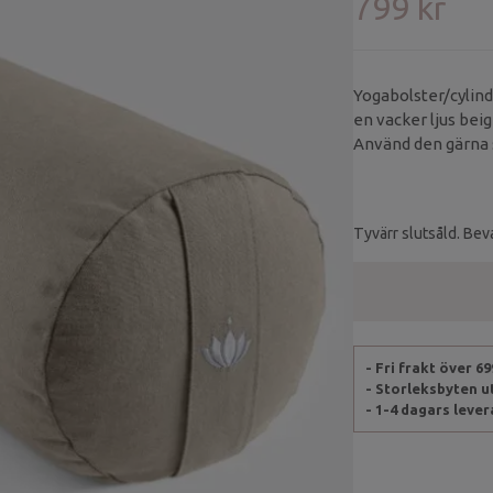
799 kr
Yogabolster/cylind
en vacker ljus bei
Använd den gärna s
Tyvärr slutsåld. Beva
- Fri frakt över 6
- Storleksbyten 
- 1-4 dagars leve