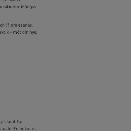
positioner. Mångas
ch i flera asanas.
ktik – möt din nya,
gt skönt för
lappnade. En bekväm