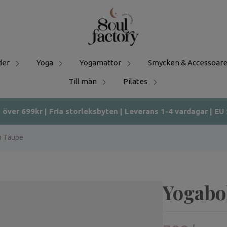
der
Yoga
Yogamattor
Smycken & Accessoare
Till män
Pilates
t över 699kr | Fria storleksbyten | Leverans 1-4 vardagar | EU
m Taupe
Yogabo