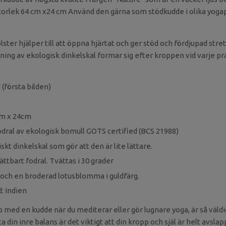
torlek 64 cm x24 cm
Använd den gärna som stödkudde i olika yoga
!
ster hjälper till att öppna hjärtat och ger stöd och fördjupad stret
ning av ekologisk dinkelskal formar sig efter kroppen vid varje pra
(första bilden)
cm x 24cm
odral av ekologisk bomull GOTS certified (BCS 21988)
skt dinkelskal som gör att den är lite lättare.
ttbart fodral. Tvättas i 30 grader
och en broderad lotusblomma i guldfärg.
: Indien
 med en kudde när du mediterar eller gör lugnare yoga, är så väldi
ta din inre balans är det viktigt att din kropp och själ är helt avs