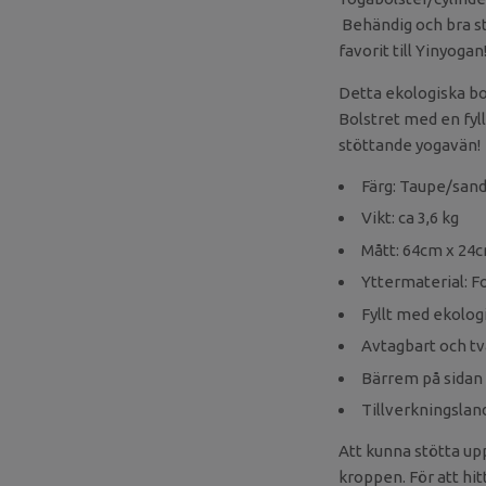
Behändig och bra s
favorit till Yinyogan
Detta ekologiska bol
Bolstret med en fyll
stöttande yogavän!
Färg: Taupe/sand 
Vikt: ca 3,6 kg
Mått: 64cm x 24
Yttermaterial: F
Fyllt med ekologi
Avtagbart och tvä
Bärrem på sidan 
Tillverkningsland
Att kunna stötta upp
kroppen. För att hit