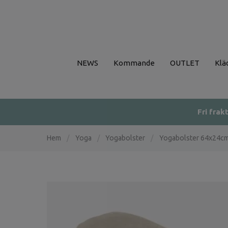
NEWS
Kommande
OUTLET
Klä
Fri frak
Hem
/
Yoga
/
Yogabolster
/
Yogabolster 64x24c