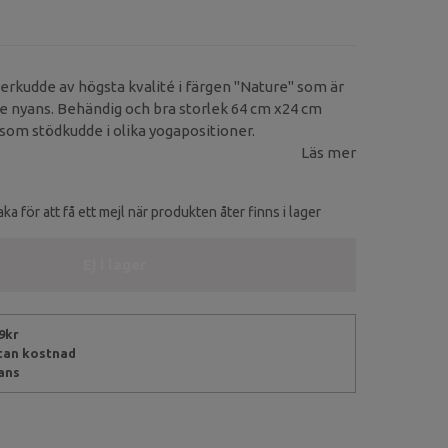
erkudde av högsta kvalité i färgen ''Nature'' som är
ge nyans. Behändig och bra storlek 64 cm x24 cm
om stödkudde i olika yogapositioner.
Läs mer
ka för att få ett mejl när produkten åter finns i lager
Ej i lager
99kr
utan kostnad
rans