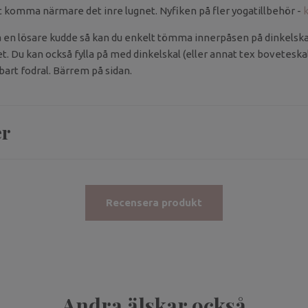
tt komma närmare det inre lugnet. Nyfiken på fler yogatillbehör -
k
a en lösare kudde så kan du enkelt tömma innerpåsen på dinkelskal 
det. Du kan också fylla på med dinkelskal (eller annat tex bovetesk
bart fodral.
Bärrem på sidan.
er
Recensera produkt
Andra älskar också