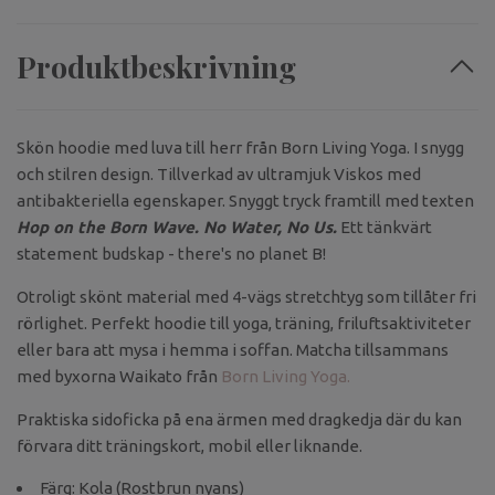
Produktbeskrivning
Skön hoodie med luva till herr från Born Living Yoga. I snygg
och stilren design. Tillverkad av ultramjuk Viskos med
antibakteriella egenskaper. Snyggt tryck framtill med texten
Hop on the Born Wave. No Water, No Us.
Ett tänkvärt
statement budskap - there's no planet B!
Otroligt skönt material med 4-vägs stretchtyg som tillåter fri
rörlighet. Perfekt hoodie till yoga, träning, friluftsaktiviteter
eller bara att mysa i hemma i soffan. Matcha tillsammans
med byxorna Waikato från
Born Living Yoga.
Praktiska sidoficka på ena ärmen med dragkedja där du kan
förvara ditt träningskort, mobil eller liknande.
Färg: Kola (Rostbrun nyans)