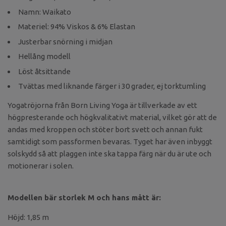
Namn: Waikato
Materiel: 94% Viskos & 6% Elastan
Justerbar snörning i midjan
Hellång modell
Löst åtsittande
Tvättas med liknande färger i 30 grader, ej torktumling
Yogatröjorna från Born Living Yoga är tillverkade av ett
högpresterande och högkvalitativt material, vilket gör att de
andas med kroppen och stöter bort svett och annan fukt
samtidigt som passformen bevaras. Tyget har även inbyggt
solskydd så att plaggen inte ska tappa färg när du är ute och
motionerar i solen.
Modellen bär storlek M och hans mått är:
Höjd: 1,85 m