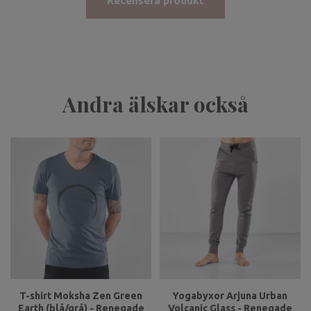
Recensera produkt
Andra älskar också
T-shirt Moksha Zen Green
Yogabyxor Arjuna Urban
Earth (blå/grå) - Renegade
Volcanic Glass - Renegade