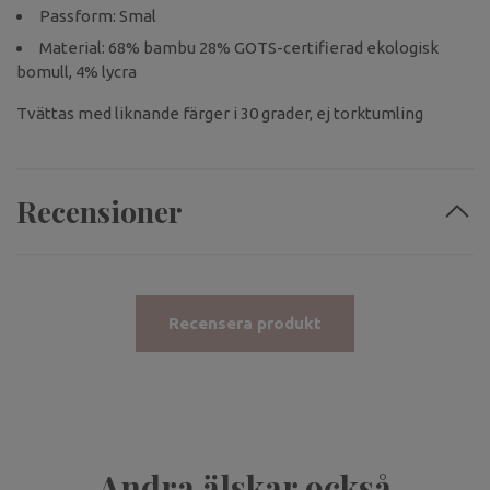
Passform: Smal
Material: 68% bambu 28% GOTS-certifierad ekologisk
bomull, 4% lycra
Tvättas med liknande färger i 30 grader, ej torktumling
Recensioner
Recensera produkt
Andra älskar också