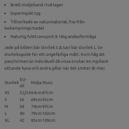
Brett midjeband i två lager
Supermjukt tyg
Tillverkade av naturmaterial, fria från
bekämpningsmedel
Naturlig fukttransport & Hög andasförmåga
Jade på bilden bär storlek S & Sari bär storlek L. Se
storleksguide för ett ungefärliga mått. Kom håg att
passformen är individuell då vissa önskar en mjukare
sittande byxa och andra gillar när det smiter åt mer.
EU-
Storlek
Midja
Stuss
stl
XS
32/34
64cm
87cm
S
36
69cm
92cm
M
38
74cm
97cm
L
40
79cm
102cm
XL
42
85cm
109cm