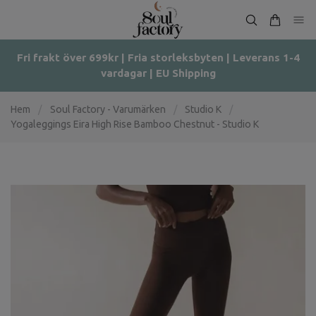
Fri frakt över 699kr | Fria storleksbyten | Leverans 1-4
vardagar | EU Shipping
Hem
/
Soul Factory - Varumärken
/
Studio K
/
Yogaleggings Eira High Rise Bamboo Chestnut - Studio K