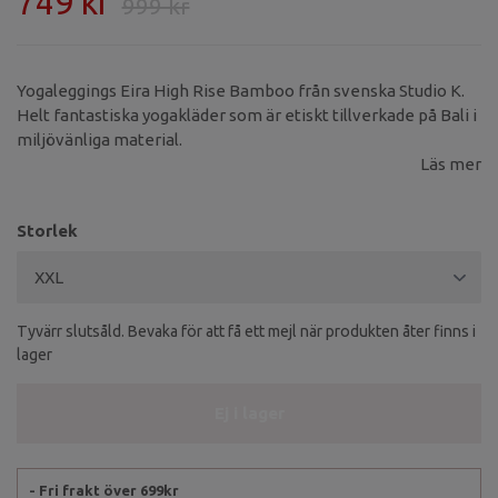
749 kr
999 kr
Yogaleggings Eira High Rise Bamboo från svenska Studio K.
Helt fantastiska yogakläder som är etiskt tillverkade på Bali i
miljövänliga material.
Läs mer
Storlek
Tyvärr slutsåld. Bevaka för att få ett mejl när produkten åter finns i
lager
Ej i lager
- Fri frakt över 699kr