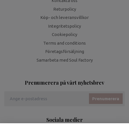
Kontakta oss
Returpolicy
Köp- och leveransvillkor
Integritetspolicy
Cookiepolicy
Terms and conditions
Företagsförsäljning
Samarbeta med Soul Factory
Prenumerera på vårt nyhetsbrev
Prenumerera
Sociala medier