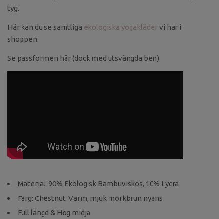
tyg.
Här kan du se samtliga
ekologiska yogakläder
vi har i
shoppen.
Se passformen här (dock med utsvängda ben)
Material: 90% Ekologisk Bambuviskos, 10% Lycra
Färg: Chestnut: Varm, mjuk mörkbrun nyans
Full längd & Hög midja