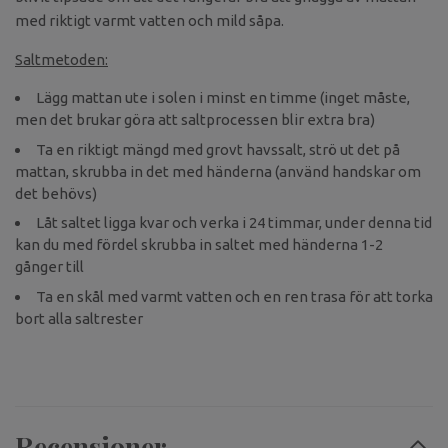
med riktigt varmt vatten och mild såpa.
Saltmetoden:
Lägg mattan ute i solen i minst en timme (inget måste,
men det brukar göra att saltprocessen blir extra bra)
Ta en riktigt mängd med grovt havssalt, strö ut det på
mattan, skrubba in det med händerna (använd handskar om
det behövs)
Låt saltet ligga kvar och verka i 24 timmar, under denna tid
kan du med fördel skrubba in saltet med händerna 1-2
gånger till
Ta en skål med varmt vatten och en ren trasa för att torka
bort alla saltrester
Recensioner