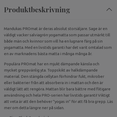
Produktbeskrivning
Mandukas PROmat är deras absolut storsäljare. Sage är en
väldigt vacker salviagrön yogamatta som passar utmärkt till
både män och kvinnor som vill ha en lugnare färg på sin
yogamatta. Med en livstids garanti har det varit omtalad som
en av marknadens bästa matta i många många år.
Populära PROmat har en mjukt dämpande känsla och
mycket greppvänlig yta. Toppskikt av halkdämpande
material. Den stängda cellytan förhindrar fukt, mikrober
eller bakterier från att absorbera in i mattan och den är
väldigt lätt att rengöra. Mattan blir bara bättre med flitigare
användning och hela PRO-serien har livstids garanti! Viktigt
att veta är att den behöver "yogas in" för att få bra grepp. Läs
mer om detta längre ner på sidan.