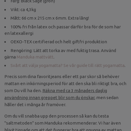
Färg: Black Sage (grön)
Vikt: ca 4,3kg
Mått: 66 cm x 215 cm x 6mm. Extra lång!
100% fri från latex och passar därför bra för de som har
en latexallergi
OEKO-TEX certifierad och helt giftfri produktion
Rengöring: Lätt att torka av med fuktig trasa. Använd
gärna
Manduka mattvätt
.
Svårt att välja yogamatta? Se vår guide till rätt yogamatta
.
Precis som dina favoritjeans eller ett par skor så behöver
mattan en inkörningsperiod för att den ska bli riktigt bra, och
som Du vill ha den.
Räkna med ca 3 månaders daglig
användning innan greppet blir som du önskar
, men sedan
håller det i många år framöver.
Om du vill snabba upp den processen så kan du testa
"saltmetoden" som Manduka rekommenderar. Vi har även
blivit tipsade om att det fungerar bra att gnugga av mattan