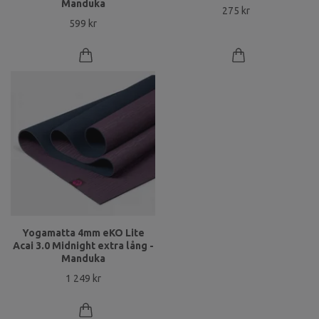
Manduka
275 kr
599 kr
Yogamatta 4mm eKO Lite
Acai 3.0 Midnight extra lång -
Manduka
1 249 kr