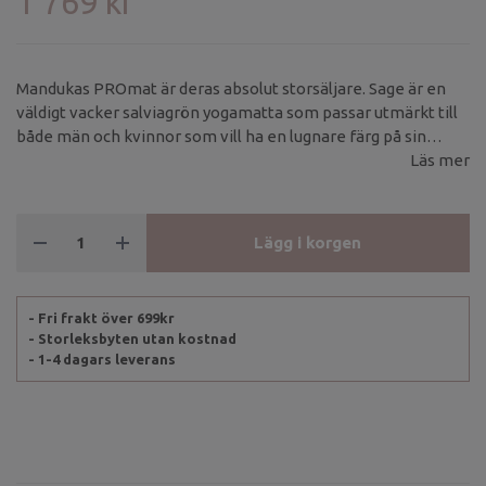
1 769 kr
Mandukas PROmat är deras absolut storsäljare. Sage är en
väldigt vacker salviagrön yogamatta som passar utmärkt till
både män och kvinnor som vill ha en lugnare färg på sin
yogamatta.
Läs mer
Lägg i korgen
- Fri frakt över 699kr
- Storleksbyten utan kostnad
- 1-4 dagars leverans