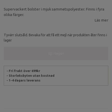
Supervackert bolster i mjuk sammetspolyester. Finns i fyra
olika färger.
Läs mer
Tyvärr slutsåld. Bevaka för att få ett mejl när produkten åter finns i
lager
Ej i lager
- Fri frakt över 699kr
- Storleksbyten utan kostnad
- 1-4 dagars leverans