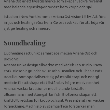
Ariana Ost är ett livsstilsmärke som skapar vackra föremål
med helande egenskaper för ditt hem kropp och själ.
I studion i New York kommer Ariana Ost vision till liv. Att föra
in ljus och healing i våra hem. Ge oss redskap för att höja vår
själ, ge healing och sinnesro.
Soundhealing
Ljudhealing i ett unikt samarbete mellan Ariana Ost och
BioSonic.
Arianas unika design tillverkat med kärlek i en studio i New
York. Biosonic grundat av Dr John Beaulieu och Thea Keats
Beaulieu som specialiserat sig på musikterapi och energi
medicin för att skapa ett tillstånd av högre medvetenhet
Arianas vackra kreationer med helande kristaller
tillsammans med stämgafflar från BioSonics skapar ett
kraftfullt redskap för kropp och själ. Presenterat i en vacker
förpackning. Med hjälp av stämgaffeln förstärker man