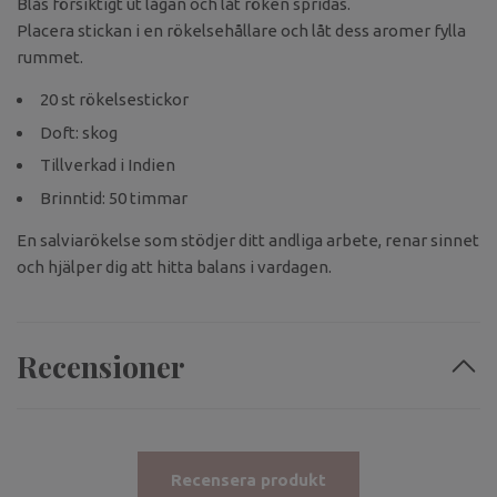
Blås försiktigt ut lågan och låt röken spridas.
Placera stickan i en rökelsehållare och låt dess aromer fylla
rummet.
20 st rökelsestickor
Doft: skog
Tillverkad i Indien
Brinntid: 50 timmar
En salviarökelse som stödjer ditt andliga arbete, renar sinnet
och hjälper dig att hitta balans i vardagen.
Recensioner
Recensera produkt