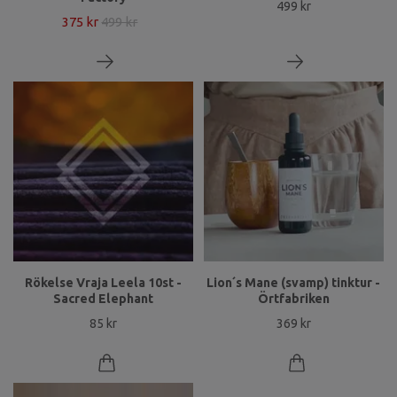
499 kr
375 kr
499 kr
Rökelse Vraja Leela 10st -
Lion´s Mane (svamp) tinktur -
Sacred Elephant
Örtfabriken
85 kr
369 kr