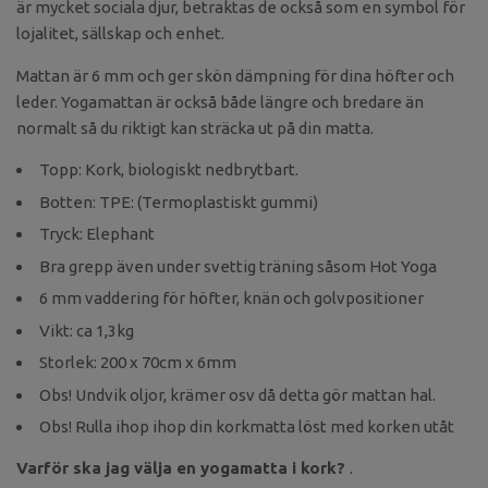
är mycket sociala djur, betraktas de också som en symbol för
lojalitet, sällskap och enhet.
Mattan är 6 mm och ger skön dämpning för dina höfter och
leder. Yogamattan är också både längre och bredare än
normalt så du riktigt kan sträcka ut på din matta.
Topp: Kork,
biologiskt nedbrytbart.
Botten: TPE: (Termoplastiskt gummi)
Tryck: Elephant
Bra grepp även under svettig träning såsom Hot Yoga
6 mm vaddering för höfter, knän och golvpositioner
Vikt: ca 1,3kg
Storlek: 200 x 70cm x 6mm
Obs! Undvik oljor, krämer osv då detta gör mattan hal.
Obs! Rulla ihop ihop din korkmatta löst med korken utåt
Varför ska jag välja en yogamatta i kork?
.