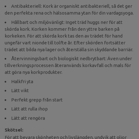
Antibakteriell: Kork är organiskt antibakteriell, så det ger
den perfekta rena och hälsosamma ytan för din vardagsyoga.
Hållbart och miljövänligt: Inget träd huggs ner för att
skörda kork. Korken kommer från den yttre barken på
korkeken. För att skörda kork tas den av trädet för hand
ungefär vart nionde till tolfte år. Efter skörden fortsätter
trädet att bilda nya lager och återställa sin skyddande barriär.
Återvinningsbart och biologiskt nedbrytbart: Även under
tillverkningsprocessen återanvänds korkavfall och mals för
att göra nya korkprodukter.
Halkfri yta
Lätt vikt
Perfekt grepp från start
Lätt att rulla ihop
Lätt att rengöra
Skötsel:
För att bevara skönheten och livslängden, undvik att oljor