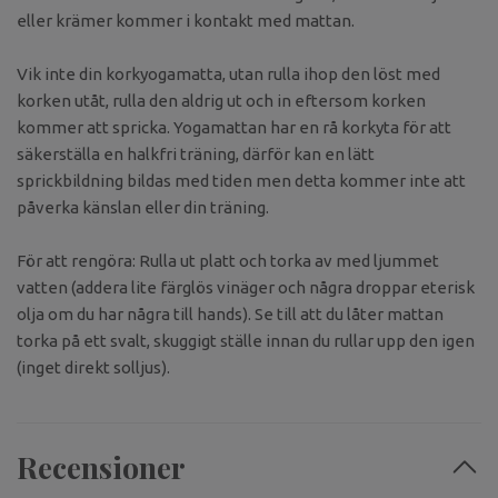
eller krämer kommer i kontakt med mattan.
Vik inte din korkyogamatta, utan rulla ihop den löst med
korken utåt, rulla den aldrig ut och in eftersom korken
kommer att spricka. Yogamattan har en rå korkyta för att
säkerställa en halkfri träning, därför kan en lätt
sprickbildning bildas med tiden men detta kommer inte att
påverka känslan eller din träning.
För att rengöra: Rulla ut platt och torka av med ljummet
vatten (addera lite färglös vinäger och några droppar eterisk
olja om du har några till hands). Se till att du låter mattan
torka på ett svalt, skuggigt ställe innan du rullar upp den igen
(inget direkt solljus).
Recensioner