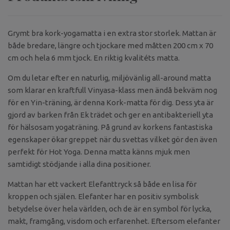
Grymt bra kork-yogamatta i en extra stor storlek. Mattan är
både bredare, längre och tjockare med måtten 200 cm x 70
cm och hela 6 mm tjock. En riktig kvalitéts matta.
Om du letar efter en naturlig, miljövänlig all-around matta
som klarar en kraftfull Vinyasa-klass men ändå bekväm nog
för en Yin-träning, är denna Kork-matta för dig. Dess yta är
gjord av barken från Ek trädet och ger en antibakteriell yta
för hälsosam yogaträning. På grund av korkens fantastiska
egenskaper ökar greppet när du svettas vilket gör den även
perfekt för Hot Yoga. Denna matta känns mjuk men
samtidigt stödjande i alla dina positioner.
Mattan har ett vackert Elefanttryck så både en lisa för
kroppen och själen. Elefanter har en positiv symbolisk
betydelse över hela världen, och de är en symbol för lycka,
makt, framgång, visdom och erfarenhet. Eftersom elefanter