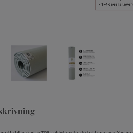
- 1-4 dagars leve
skrivning
matta tillverkad av TPE, väldigt mjuk och stötdämpande. Yogama