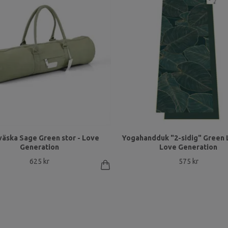
äska Sage Green stor - Love
Yogahandduk "2-sidig" Green 
Generation
Love Generation
625 kr
575 kr