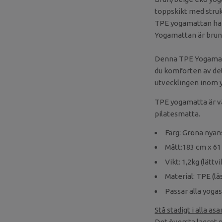
toppskikt med struk
TPE yogamattan har 
Yogamattan är brun/
Denna TPE Yogamatta
du komforten av det
utvecklingen inom 
TPE yogamatta är väl
pilatesmatta.
Färg: Gröna nyan
Mått:183 cm x 61
Vikt: 1,2kg (lätt
Material: TPE (l
Passar alla yogast
Stå stadigt i alla as
Det översta lagret 