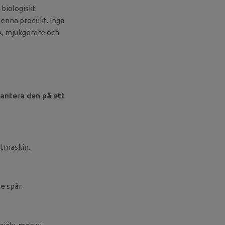
 biologiskt
denna produkt. Inga
A, mjukgörare och
antera den på ett
ättmaskin.
e spår.