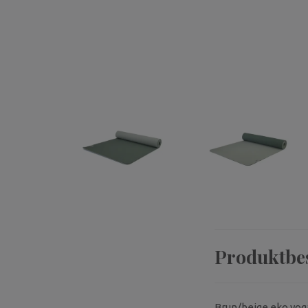
Produktbe
Brun/beige eko yoga