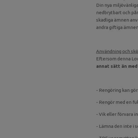
Din nya miljövänlig
nedbrytbart och påm
skadliga ämnen anvä
andra giftiga ämnen
Användning och skö
Eftersom denna Lov
annat sätt än me
- Rengöring kan gö
- Rengör med en fukt
- Vik eller förvara
- Lämna den inte i s