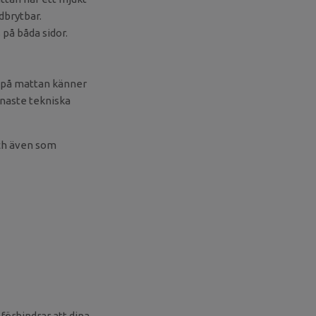
dbrytbar.
på båda sidor.
r på mattan känner
enaste tekniska
och även som
förhindrar att dina