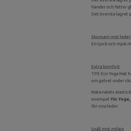
händer och fötter gl
Det översta lagret 
Skonsam mot leder
En tjock och mjuk m
Extra komfort
TPE Eco Yoga Mat ha
om golvet under skul
Materialets elastici
exempel
Yin Yoga,
för sina leder.
Snäll mot miljön