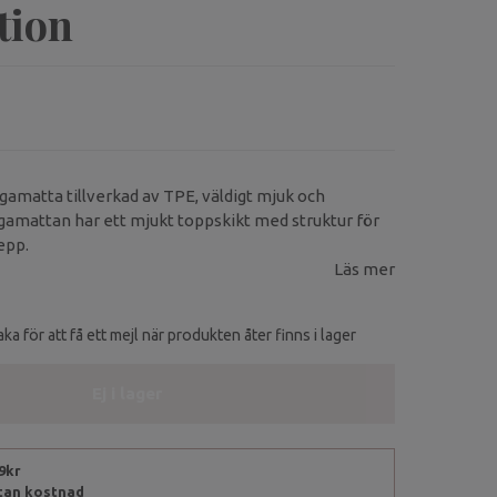
tion
amatta tillverkad av TPE, väldigt mjuk och
amattan har ett mjukt toppskikt med struktur för
epp.
Läs mer
ka för att få ett mejl när produkten åter finns i lager
Ej i lager
99kr
utan kostnad