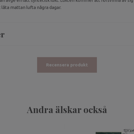
n avge en lätt syntetisk lukt. Lukten kommer att försvinna av sig 
åta mattan lufta några dagar.
er
Recensera produkt
Andra älskar också