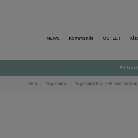
NEWS
Kommande
OUTLET
Klä
Fri frak
Hem
/
Yogamatta
/
Yogamatta Eco TPE 6mm Serene 