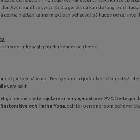
ider. Även med lite svett. Detta gör att du kan stå längre och fasta
på denna mattan känns mjukt och behagligt på huden och är inte "k
na
atta som är behaglig för din händer och leder.
r en tjocklek på 6 mm. Den generösa tjockleken säkerhetsställer a
le vara kallt.
tet gör denna matta mjukare än en yogamatta av PVC. Detta gör den 
 Restorative och Hatha Yoga
, och för personer som behöver lit