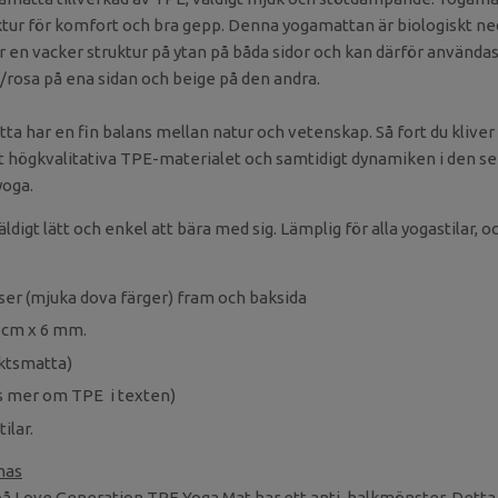
tur för komfort och bra gepp. Denna yogamattan är biologiskt ne
en vacker struktur på ytan på båda sidor och kan därför användas 
rosa på ena sidan och beige på den andra.
 har en fin balans mellan natur och vetenskap. Så fort du klive
 högkvalitativa TPE-materialet och samtidigt dynamiken i den s
yoga.
digt lätt och enkel att bära med sig. Lämplig för alla yogastilar, 
ser (mjuka dova färger) fram och baksida
 cm x 6 mm.
viktsmatta)
äs mer om TPE i texten)
ilar.
anas
på Love Generation TPE Yoga Mat har ett anti-halkmönster. Detta 