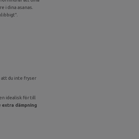
re i dina asanas.
libbigt".
tt du inte fryser
idealisk för till
e
extra dämpning