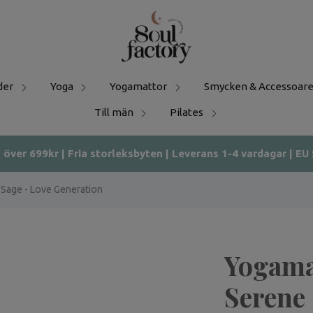
der
Yoga
Yogamattor
Smycken & Accessoare
Till män
Pilates
t över 699kr | Fria storleksbyten | Leverans 1-4 vardagar | EU
Sage - Love Generation
Yogama
Serene 