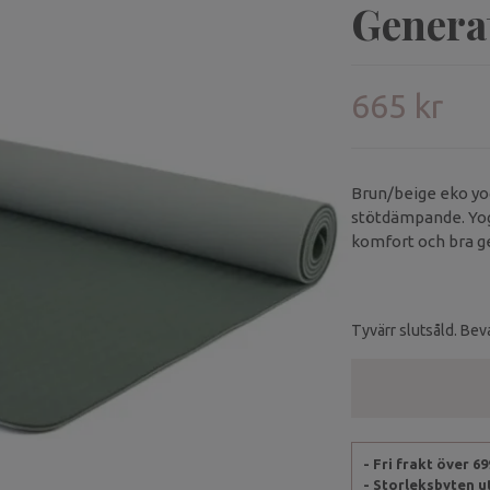
Genera
665 kr
Brun/beige eko yog
stötdämpande. Yog
komfort och bra g
Tyvärr slutsåld. Beva
- Fri frakt över 6
- Storleksbyten 