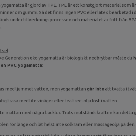
a yogamatta är gjord av TPE. TPE är ett konstgjort material som är
inner om gummi. Så det finns ingen PVC eller latex bearbetad i 
nds under tillverkningsprocessen och materialet är fritt från BP
.
tsel
e Generation eko yogamatta är biologiskt nedbrytbar måste du
h
d en PVC yogamatta
:
ras med ljummet vatten, men yogamattan
går inte
att tvätta i tv
ig trasa med lite vinäger eller tea tree-olja löst i vatten
 inte mattan med några bucklor. Trots motståndskraften kan detta g
olen för länge och låt helst inte solkräm eller massageolja på den.