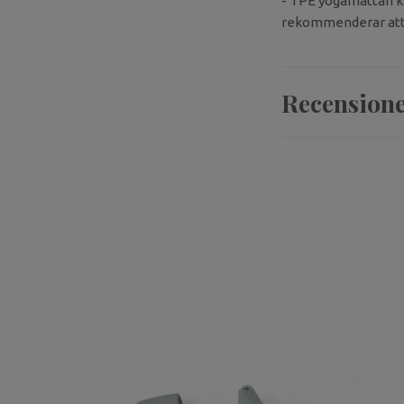
- TPE yogamattan ka
rekommenderar att l
Recension