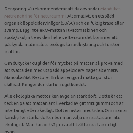
Rengöring: Vi rekommenderar att du använder
Mandukas
Matrengöring för naturgummi
. Alternativt, en utspädd
organisk äppelcidervinäger (50/50) och en fuktig trasa eller
svamp. Lägg inte eKO-mattan i tvättmaskinen och
spola/skölj inte av den heller, eftersom det kommer att
påskynda materialets biologiska nedbrytning och förstör
mattan.
Om du tycker du glider för mycket på mattan så prova med
att tvätta den med utspädd äppelcidervinäger alternativ
Manduka Mat Restore. En bra rengjord matta gör stor
skillnad. Rengör den därför regelbundet.
Alla ekologiska mattor kan avge en stark doft. Detta är ett
tecken på att mattan är tillverkad av giftfritt gummi och är
inte farligt eller skadligt. Doften avtar med tiden. Om man är
känslig för starka dofter bör man välja en matta som inte
ekologisk. Man kan också prova att tvätta mattan enligt
ovan.