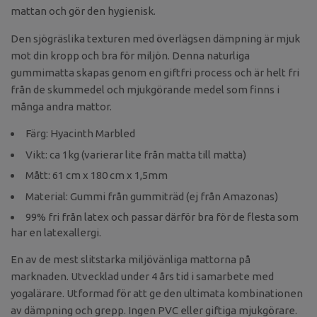
mattan och gör den hygienisk.
Den sjögräslika texturen med överlägsen dämpning är mjuk
mot din kropp och bra för miljön. Denna naturliga
gummimatta skapas genom en giftfri process och är helt fri
från de skummedel och mjukgörande medel som finns i
många andra mattor.
Färg: Hyacinth Marbled
Vikt: ca 1kg (varierar lite från matta till matta)
Mått: 61 cm x 180 cm x 1,5mm
Material: Gummi från gummiträd (ej från Amazonas)
99% fri från latex och passar därför bra för de flesta som
har en latexallergi.
En av de mest slitstarka miljövänliga mattorna på
marknaden. Utvecklad under 4 års tid i samarbete med
yogalärare. Utformad för att ge den ultimata kombinationen
av dämpning och grepp. Ingen PVC eller giftiga mjukgörare.