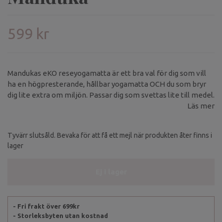
599 kr
Mandukas eKO reseyogamatta är ett bra val för dig som vill
ha en högpresterande, hållbar yogamatta OCH du som bryr
dig lite extra om miljön. Passar dig som svettas lite till medel.
Läs mer
Tyvärr slutsåld. Bevaka för att få ett mejl när produkten åter finns i
lager
Ej i lager
- Fri frakt över 699kr
- Storleksbyten utan kostnad