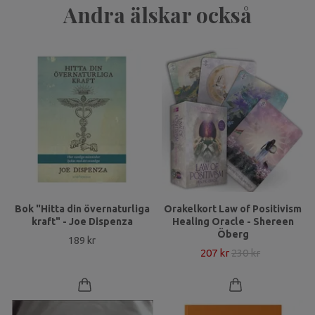
Andra älskar också
Bok "Hitta din övernaturliga
Orakelkort Law of Positivism
kraft" - Joe Dispenza
Healing Oracle - Shereen
Öberg
189 kr
207 kr
230 kr