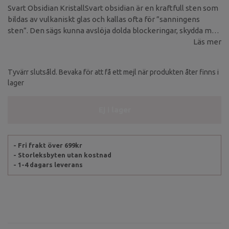
Svart Obsidian KristallSvart obsidian är en kraftfull sten som
bildas av vulkaniskt glas och kallas ofta för ”sanningens
sten”. Den sägs kunna avslöja dolda blockeringar, skydda mot
negativ energi och skapa klarhet i både tanke och känsla.
Läs mer
Tyvärr slutsåld. Bevaka för att få ett mejl när produkten åter finns i
lager
Ej i lager
- Fri frakt över 699kr
- Storleksbyten utan kostnad
- 1-4 dagars leverans