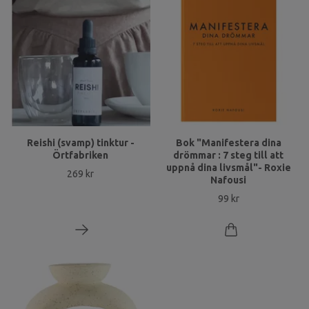
Reishi (svamp) tinktur -
Bok "Manifestera dina
Örtfabriken
drömmar : 7 steg till att
uppnå dina livsmål"- Roxie
269 kr
Nafousi
99 kr