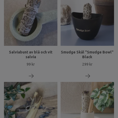
Salviabunt av blå och vit
Smudge Skål "Smudge Bowl"
salvia
Black
99 kr
299 kr