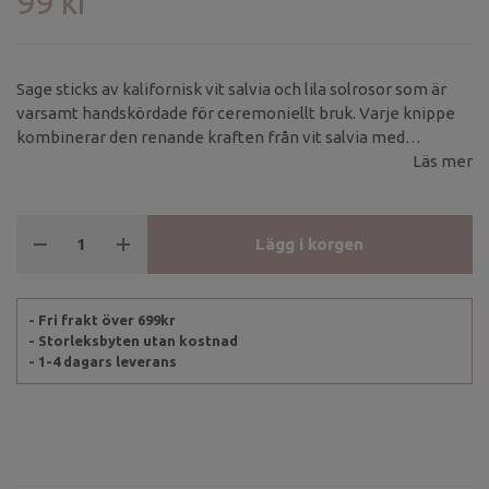
99 kr
Sage sticks av kalifornisk vit salvia och lila solrosor som är
varsamt handskördade för ceremoniellt bruk. Varje knippe
kombinerar den renande kraften från vit salvia med
solrosens varma, livgivande energi.
Läs mer
Lägg i korgen
- Fri frakt över 699kr
- Storleksbyten utan kostnad
- 1-4 dagars leverans