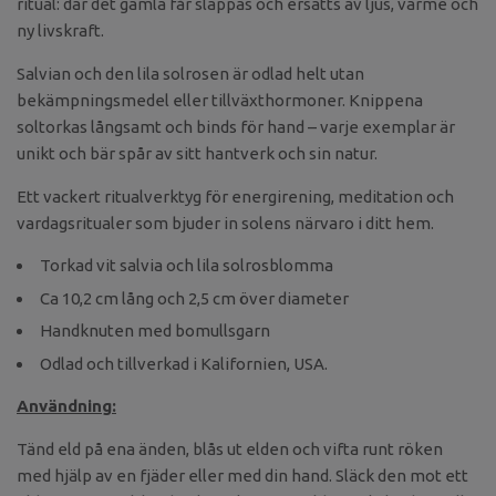
ritual: där det gamla får släppas och ersätts av ljus, värme och
ny livskraft.
Salvian och den lila solrosen är odlad helt utan
bekämpningsmedel eller tillväxthormoner. Knippena
soltorkas långsamt och binds för hand – varje exemplar är
unikt och bär spår av sitt hantverk och sin natur.
Ett vackert ritualverktyg för energirening, meditation och
vardagsritualer som bjuder in solens närvaro i ditt hem.
Torkad vit salvia och lila solrosblomma
Ca 10,2 cm lång och 2,5 cm över diameter
Handknuten med bomullsgarn
Odlad och tillverkad i Kalifornien, USA.
Användning:
Tänd eld på ena änden, blås ut elden och vifta runt röken
med hjälp av en fjäder eller med din hand. Släck den mot ett