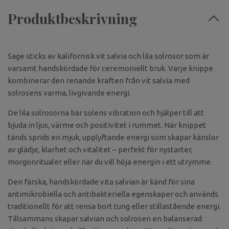
Produktbeskrivning
Sage sticks av kalifornisk vit salvia och lila solrosor som är
varsamt handskördade för ceremoniellt bruk. Varje knippe
kombinerar den renande kraften från vit salvia med
solrosens varma, livgivande energi.
De lila solrosorna bär solens vibration och hjälper till att
bjuda in ljus, värme och positivitet i rummet. När knippet
tänds sprids en mjuk, upplyftande energi som skapar känslor
av glädje, klarhet och vitalitet – perfekt för nystarter,
morgonritualer eller när du vill höja energin i ett utrymme.
Den färska, handskördade vita salvian är känd för sina
antimikrobiella och antibakteriella egenskaper och används
traditionellt för att rensa bort tung eller stillastående energi.
Tillsammans skapar salvian och solrosen en balanserad