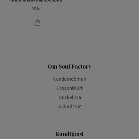
lila sinuata- handbunden
99 kr
Om Soul Factory
Kundomdömen
Presentkort
Önskelista
Vilka är vi?
Kundtjänst