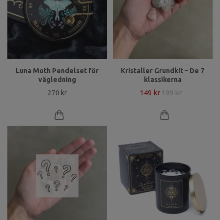
Luna Moth Pendelset för
Kristaller Grundkit – De 7
vägledning
klassikerna
149 kr
199 kr
270 kr