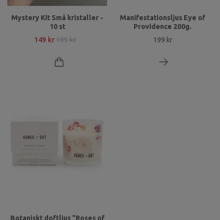
Mystery Kit Små kristaller -
Manifestationsljus Eye of
10 st
Providence 200g.
149 kr
199 kr
199 kr
Botaniskt doftljus "Roses of