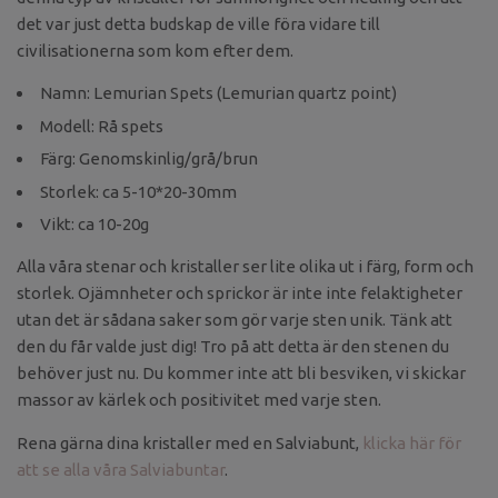
det var just detta budskap de ville föra vidare till
civilisationerna som kom efter dem.
Namn: Lemurian Spets (Lemurian quartz point)
Modell: Rå spets
Färg: Genomskinlig/grå/brun
Storlek: ca 5-10*20-30mm
Vikt: ca 10-20g
Alla våra stenar och kristaller ser lite olika ut i färg, form och
storlek. Ojämnheter och sprickor är inte inte felaktigheter
utan det är sådana saker som gör varje sten unik. Tänk att
den du får valde just dig! Tro på att detta är den stenen du
behöver just nu. Du kommer inte att bli besviken, vi skickar
massor av kärlek och positivitet med varje sten.
Rena gärna dina kristaller med en Salviabunt,
klicka här för
att se alla våra Salviabuntar
.