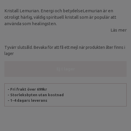
Kristall Lemurian. Energi och betydelseLemurian är en
otroligt härlig, väldig spirituell kristall som är populär att
använda som healingsten.
Läs mer
Tyvärr slutsåld. Bevaka för att få ett mejl när produkten åter finns i
lager
Ej i lager
- Fri frakt över 699kr
- Storleksbyten utan kostnad
- 1-4 dagars leverans