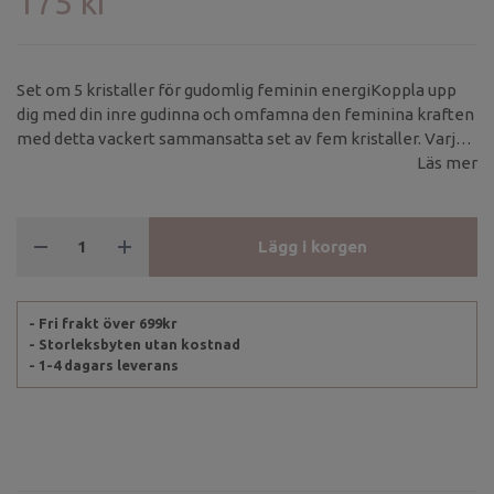
175 kr
Set om 5 kristaller för gudomlig feminin energiKoppla upp
dig med din inre gudinna och omfamna den feminina kraften
med detta vackert sammansatta set av fem kristaller. Varje
sten är noggrant utvald för att väcka balans, inspiration och
Läs mer
självkärlek:Ametist – bringar lugn, harmoni och inre
roBergkristall – klarhet, fokus och ljusets vägledningOpalit –
för intuition och subtila energierRosenkvarts – ömhet,
Lägg i korgen
kärlek till dig själv och hjärtats kraftPersikofärgad Aventurin
– kreativitet, självsäkerhet och modDetta set är mer än bara
vackra kristaller – det är en ritual för att stärka din feminina
- Fri frakt över 699kr
energi, hitta balans och öppna ditt hjärta.
- Storleksbyten utan kostnad
- 1-4 dagars leverans