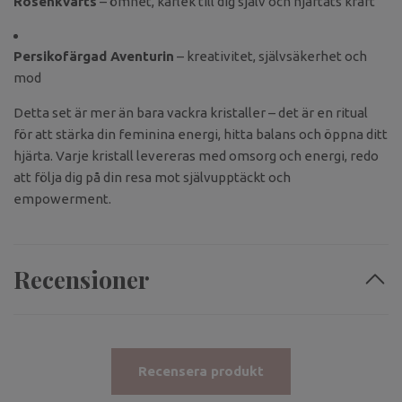
Rosenkvarts
– ömhet, kärlek till dig själv och hjärtats kraft
Persikofärgad Aventurin
– kreativitet, självsäkerhet och
mod
Detta set är mer än bara vackra kristaller – det är en ritual
för att stärka din feminina energi, hitta balans och öppna ditt
hjärta. Varje kristall levereras med omsorg och energi, redo
att följa dig på din resa mot självupptäckt och
empowerment.
Recensioner
Recensera produkt