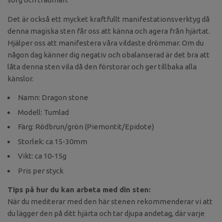
Det är också ett mycket kraftfullt manifestationsverktyg då
denna magiska sten får oss att känna och agera från hjärtat.
Hjälper oss att manifestera våra vildaste drömmar. Om du
någon dag känner dig negativ och obalanserad är det bra att
låta denna sten vila då den förstorar och ger tillbaka alla
känslor.
Namn: Dragon stone
Modell: Tumlad
Färg: Rödbrun/grön (Piemontit/Epidote)
Storlek: ca 15-30mm
Vikt: ca 10-15g
Pris per styck
Tips på hur du kan arbeta med din sten:
När du mediterar med den här stenen rekommenderar vi att
du lägger den på ditt hjärta och tar djupa andetag, där varje