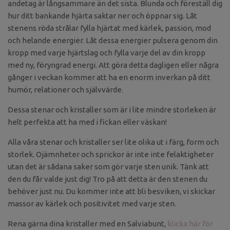
andetag är långsammare än det sista. Blunda och föreställ dig
hur ditt bankande hjärta saktar ner och öppnar sig. Låt
stenens röda strålar fylla hjärtat med kärlek, passion, mod
och helande energier. Låt dessa energier pulsera genom din
kropp med varje hjärtslag och fylla varje del av din kropp
med ny, föryngrad energi. Att göra detta dagligen eller några
gånger i veckan kommer att ha en enorm inverkan på ditt
humör, relationer och självvärde.
Dessa stenar och kristaller som är i lite mindre storleken är
helt perfekta att ha med i fickan eller väskan!
Alla våra stenar och kristaller ser lite olika ut i färg, form och
storlek. Ojämnheter och sprickor är inte inte felaktigheter
utan det är sådana saker som gör varje sten unik. Tänk att
den du får valde just dig! Tro på att detta är den stenen du
behöver just nu. Du kommer inte att bli besviken, vi skickar
massor av kärlek och positivitet med varje sten.
Rena gärna dina kristaller med en Salviabunt,
klicka här för