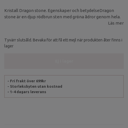
Kristall Dragon stone. Egenskaper och betydelseDragon
stone är en djup rödbrun sten med gröna ådror genom hela.
Läs mer
Tyvärr slutsåld. Bevaka för att få ett mejl när produkten åter finns i
lager
Ej i lager
- Fri frakt över 699kr
- Storleksbyten utan kostnad
- 1-4 dagars leverans