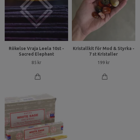
Rökelse Vraja Leela 10st -
Kristallkit för Mod & Styrka -
Sacred Elephant
7 st Kristaller
85 kr
199 kr