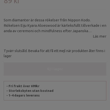
89 kr
Som diamanter är dessa rökelser från Nippon Kodo.
Rökelsen Eiju Kyara Aloeswood är kärleksfullt tillverkade i en
anda av ceremoni och mindfulness efter Japanska
traditioner.
Läs mer
Tyvärr slutsåld. Bevaka för att få ett mejl när produkten åter finns i
lager
Ej i lager
- Fri frakt över 699kr
- Storleksbyten utan kostnad
- 1-4 dagars leverans