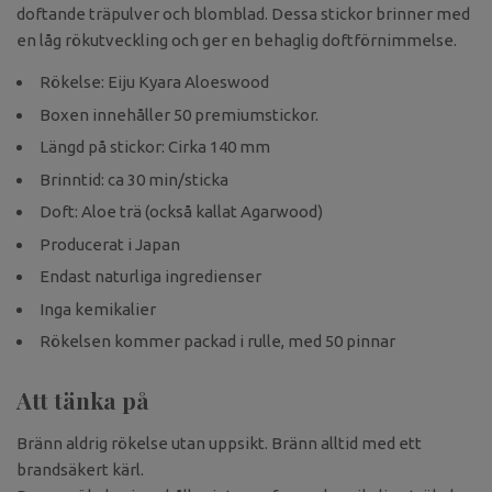
doftande träpulver och blomblad. Dessa stickor brinner med
en låg rökutveckling och ger en behaglig doftförnimmelse.
Rökelse: Eiju Kyara Aloeswood
Boxen innehåller 50 premiumstickor.
Längd på stickor: Cirka 140 mm
Brinntid: ca 30 min/sticka
Doft: Aloe trä (också kallat Agarwood)
Producerat i Japan
Endast naturliga ingredienser
Inga kemikalier
Rökelsen kommer packad i rulle, med 50 pinnar
Att tänka på
Bränn aldrig rökelse utan uppsikt. Bränn alltid med ett
brandsäkert kärl.