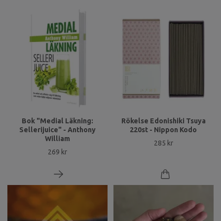
Bok "Medial Läkning:
Rökelse Edonishiki Tsuya
Sellerijuice" - Anthony
220st - Nippon Kodo
William
285 kr
269 kr