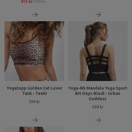
413 kr
550 kr
Yogatopp Golden Cat Lover
Yoga-Bh Mandala Yoga Sport
Tank - Teeki
BH Onyx Black - Urban
Goddess
599 kr
599 kr