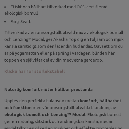
Etiskt och hållbart tillverkad med OCS-certifierad
ekologisk bomull
Färg: Svart
Tillverkad av en omsorgsfullt utvald mix av ekologisk bomull
och Lenzing™ Modal, ger Akasha Top dig en följsam och mjuk
känsla samtidigt som den låter din hud andas. Oavsett om du
är på yogamattan eller på språng i vardagen, blir den här
toppen en självklar del av din medvetna garderob.
Klicka här för storlekstabell
Naturlig komfort möter hållbar prestanda
Upplev den perfekta balansen mellan
komfort, hållbarhet
och funktion
med vår omsorgsfullt utvalda blandning av
ekologisk bomull och Lenzing™ Modal
. Ekologisk bomull
ger en naturlig, slitstark och andningsbar känsla, medan
Modal tillför en silkeslen mjukhet och effektiv fuktreglering