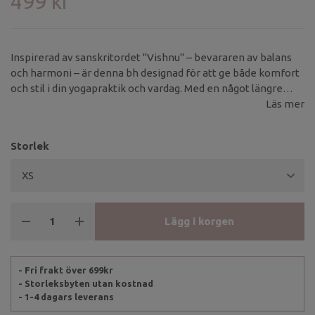
499 kr
Inspirerad av sanskritordet "Vishnu" – bevararen av balans
och harmoni – är denna bh designad för att ge både komfort
och stil i din yogapraktik och vardag. Med en något längre
passform erbjuder den en smickrande och mångsidig look.
Läs mer
Storlek
Lägg i korgen
- Fri frakt över 699kr
- Storleksbyten utan kostnad
- 1-4 dagars leverans