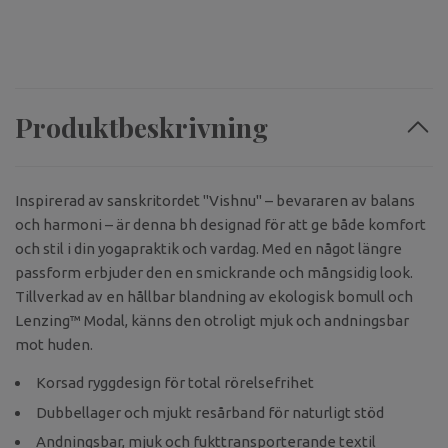
Produktbeskrivning
Inspirerad av sanskritordet "Vishnu" – bevararen av balans
och harmoni – är denna bh designad för att ge både komfort
och stil i din yogapraktik och vardag. Med en något längre
passform erbjuder den en smickrande och mångsidig look.
Tillverkad av en hållbar blandning av ekologisk bomull och
Lenzing™ Modal, känns den otroligt mjuk och andningsbar
mot huden.
Korsad ryggdesign för total rörelsefrihet
Dubbellager och mjukt resårband för naturligt stöd
Andningsbar, mjuk och fukttransporterande textil