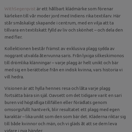
WithSegerqvist
är ett hållbart klädmärke som förenar
kärleken till vår moder jord med Indiens rika textilarv. Här
står småskaligt skapande i centrum, med en vilja att ta
tillvara en textilskatt fylld av liv och skönhet – och dela den
med fler.
Kollektionen består främst av exklusiva plagg sydda av
noggrant utvalda återvunna saris. Från lyxiga silkeskimonos
till drömlika klänningar – varje plagg är helt unikt och bär
med sig en berättelse från en indisk kvinna, vars historia vi
vill hedra.
Visionen är att hylla hennes resa och låta varje plagg
fortsätta bära sin själ. Oavsett om det tidigare varit en sari
buren vid högtidliga tillfällen eller förädlats genom
omsorgsfullt hantverk, blir resultatet ett plagg med egen
karaktär – lika unikt som den som bär det. Kläderna riktar sig
till både kvinnor och män, och vi gläds åt att se dem leva
vidare i nya händer.