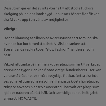
Dessutom går en del av intäkterna till att stödja flickors
skolgång på Indiens landsbygd – en insats för att fler flickor
ska få växa upp i en värld av möjligheter.
Viktigt!
Denna klänning är tillverkad av återvunna sari som Indiska
kvinnor har burit med stolthet. Vi älskar tanken att
återanvända vackra tyger "slow fashion" när den är som
bäst.
Viktigt att tänka på när man köper plagg som är tillverkat av
återvunna tyger. Det kan finnas oregelbundenheter. Det kan
vara små trådar eller små obetydliga fläckar. Detta ska inte
ses som fel utan som en som en fantastisk del i hur plagget
tidigare använts. Var stolt över att du har valt ett plagg som
hjälper naturen på rätt håll. Och samtidigt ser du helt galet
snygg ut! NO WASTE.