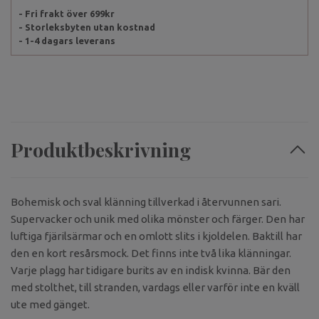
- Fri frakt över 699kr
- Storleksbyten utan kostnad
- 1-4 dagars leverans
Produktbeskrivning
Bohemisk och sval klänning tillverkad i återvunnen sari.
Supervacker och unik med olika mönster och färger. Den har
luftiga fjärilsärmar och en omlott slits i kjoldelen. Baktill har
den en kort resårsmock. Det finns inte två lika klänningar.
Varje plagg har tidigare burits av en indisk kvinna. Bär den
med stolthet, till stranden, vardags eller varför inte en kväll
ute med gänget.