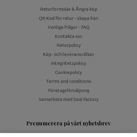
Returformulär & Ångra köp
QR Kod för retur - skapa här!
Vanliga frågor - FAQ
Kontakta oss
Returpolicy
Köp- och leveransvillkor
Integritetspolicy
Cookiepolicy
Terms and conditions
Företagsförsäljning
Samarbeta med Soul Factory
Prenumerera på vårt nyhetsbrev