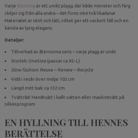
Varje
klänning
är ett
unikt plagg
, där både mönster och färg
skiljer sig från alla andra – det finns inte två likadana!
Materialet är skirt och lätt, vilket ger ett vackert fall och en
känsla av lyxig elegans.
Detaljer:
Tillverkad av återvunna saris – varje plagg är unikt
Storlek: OneSize (passar ca XS-L)
Slow fashion
: Reuse – Renew – Recycle
Vidd i resår över midja: 102 cm
Längd mitt bak: ca 132 cm
Tvättråd: Handtvätt i kallt vatten eller maskintvätt på
silkesprogram
EN HYLLNING TILL HENNES
BERÄTTELSE