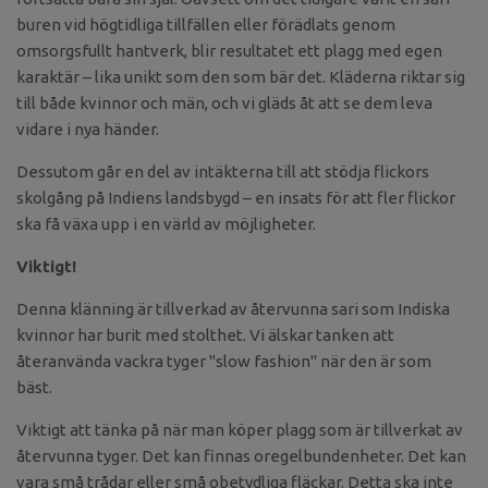
buren vid högtidliga tillfällen eller förädlats genom
omsorgsfullt hantverk, blir resultatet ett plagg med egen
karaktär – lika unikt som den som bär det. Kläderna riktar sig
till både kvinnor och män, och vi gläds åt att se dem leva
vidare i nya händer.
Dessutom går en del av intäkterna till att stödja flickors
skolgång på Indiens landsbygd – en insats för att fler flickor
ska få växa upp i en värld av möjligheter.
Viktigt!
Denna klänning är tillverkad av återvunna sari som Indiska
kvinnor har burit med stolthet. Vi älskar tanken att
återanvända vackra tyger "slow fashion" när den är som
bäst.
Viktigt att tänka på när man köper plagg som är tillverkat av
återvunna tyger. Det kan finnas oregelbundenheter. Det kan
vara små trådar eller små obetydliga fläckar. Detta ska inte