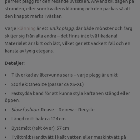
perfekt plagg för den resande livsstilen. Använd till dagen på
stranden, eller som kvällens klänning och den packas så att
den knappt märks i väskan.
Varje
klänning
är ett
unikt plagg
, där både mönster och färg
skiljer sig från alla andra – det finns inte två likadana!
Materialet är skirt och lätt, vilket ger ett vackert fall och en
känsla av lyxig elegans.
Detaljer:
Tillverkad av återvunna saris – varje plagg är unikt
Storlek: OneSize (passar ca XS-XL)
Fastsydda band för att kunna styla kaftanen stängd eller
öppen.
Slow fashion
: Reuse – Renew – Recycle
Längd mitt bak: ca 124 cm
Bystmått (rakt över): 57 cm
Tvättråd: Handtvätt i kallt vatten eller maskintvätt på