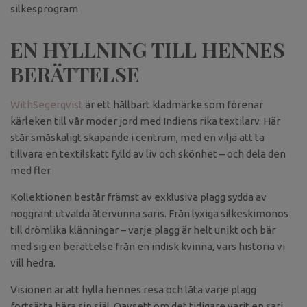
silkesprogram
EN HYLLNING TILL HENNES
BERÄTTELSE
WithSegerqvist
är ett hållbart klädmärke som förenar
kärleken till vår moder jord med Indiens rika textilarv. Här
står småskaligt skapande i centrum, med en vilja att ta
tillvara en textilskatt fylld av liv och skönhet – och dela den
med fler.
Kollektionen består främst av exklusiva plagg sydda av
noggrant utvalda återvunna saris. Från lyxiga silkeskimonos
till drömlika klänningar – varje plagg är helt unikt och bär
med sig en berättelse från en indisk kvinna, vars historia vi
vill hedra.
Visionen är att hylla hennes resa och låta varje plagg
fortsätta bära sin själ. Oavsett om det tidigare varit en sari