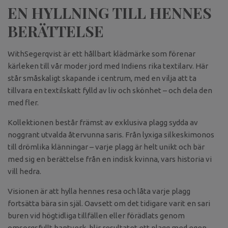
EN HYLLNING TILL HENNES
BERÄTTELSE
WithSegerqvist är ett hållbart klädmärke som förenar
kärleken till vår moder jord med Indiens rika textilarv. Här
står småskaligt skapande i centrum, med en vilja att ta
tillvara en textilskatt fylld av liv och skönhet – och dela den
med fler.
Kollektionen består främst av exklusiva plagg sydda av
noggrant utvalda återvunna saris. Från lyxiga silkeskimonos
till drömlika klänningar – varje plagg är helt unikt och bär
med sig en berättelse från en indisk kvinna, vars historia vi
vill hedra.
Visionen är att hylla hennes resa och låta varje plagg
fortsätta bära sin själ. Oavsett om det tidigare varit en sari
buren vid högtidliga tillfällen eller förädlats genom
omsorgsfullt hantverk, blir resultatet ett plagg med egen