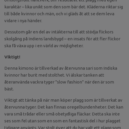
karaktär – lika unikt som den som bär det. Kläderna riktar sig
till både kvinnor och män, och vi gläds åt att se dem leva
vidare i nya händer.
Dessutom går en del av intäkterna till att stödja flickors
skolgång på Indiens landsbygd – en insats för att fler flickor
ska få växa upp i en värld av möjligheter.
Viktigt!
Denna kimono är tillverkad av återvunna sari som Indiska
kvinnor har burit med stolthet. Vi älskar tanken att
återanvända vackra tyger "slow fashion" när den är som
bäst.
Viktigt att tänka på när man köper plagg som är tillverkat av
återvunna tyger. Det kan finnas oregelbundenheter. Det kan
vara små trådar eller små obetydliga fläckar. Detta ska inte
ses som fel utan som en som en fantastisk del i hur plagget
tidigare använts. Var stolt över att du har valt ett plagg som