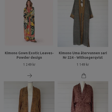
Kimono Gown Exotic Leaves-
Kimono Uma återvunnen sari
Powder design
Nr 224 - Withsegerqvist
1 249 kr
1 149 kr