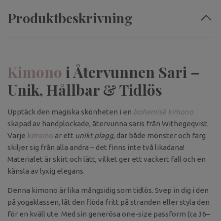
Produktbeskrivning
Kimono
i Återvunnen Sari –
Unik, Hållbar & Tidlös
Upptäck den magiska skönheten i en
bohemisk kimono
skapad av handplockade, återvunna saris från Withegeqvist.
Varje
kimono
är ett
unikt plagg
, där både mönster och färg
skiljer sig från alla andra – det finns inte två likadana!
Materialet är skirt och lätt, vilket ger ett vackert fall och en
känsla av lyxig elegans.
Denna kimono är lika mångsidig som tidlös. Svep in dig i den
på yogaklassen, låt den flöda fritt på stranden eller styla den
för en kväll ute. Med sin generösa one-size passform (ca 36–