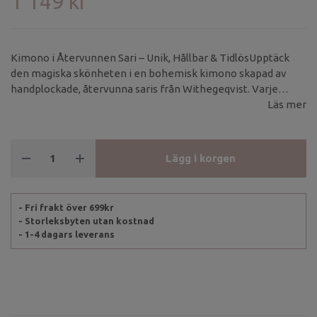
1 149 kr
Kimono i Återvunnen Sari – Unik, Hållbar & TidlösUpptäck
den magiska skönheten i en bohemisk kimono skapad av
handplockade, återvunna saris från Withegeqvist. Varje
kimono är ett unikt plagg, där både mönster och färg skiljer
Läs mer
sig från alla andra – det finns inte två likadana! Materialet är
skirt och lätt, vilket ger ett vackert fall och en känsla av lyxig
elegans.
Lägg i korgen
- Fri frakt över 699kr
- Storleksbyten utan kostnad
- 1-4 dagars leverans