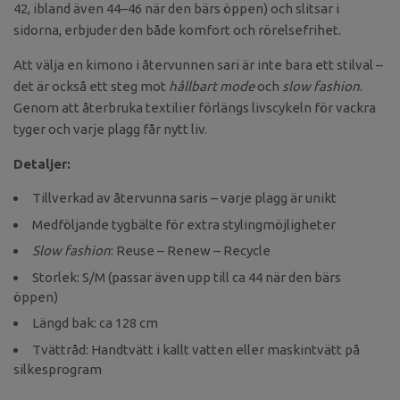
42, ibland även 44–46 när den bärs öppen) och slitsar i
sidorna, erbjuder den både komfort och rörelsefrihet.
Att välja en kimono i återvunnen sari är inte bara ett stilval –
det är också ett steg mot
hållbart mode
och
slow fashion
.
Genom att återbruka textilier förlängs livscykeln för vackra
tyger och varje plagg får nytt liv.
Detaljer:
Tillverkad av återvunna saris – varje plagg är unikt
Medföljande tygbälte för extra stylingmöjligheter
Slow fashion
: Reuse – Renew – Recycle
Storlek: S/M (passar även upp till ca 44 när den bärs
öppen)
Längd bak: ca 128 cm
Tvättråd: Handtvätt i kallt vatten eller maskintvätt på
silkesprogram